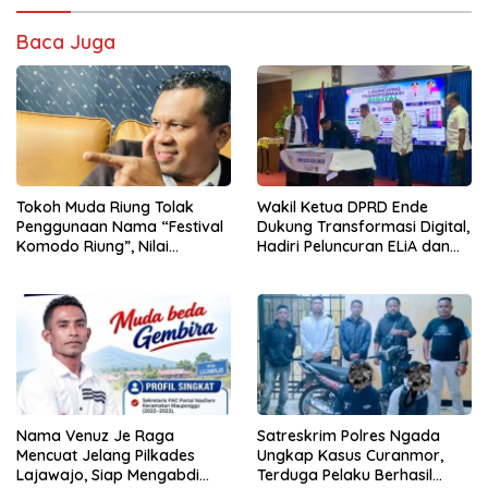
Baca Juga
Tokoh Muda Riung Tolak
Wakil Ketua DPRD Ende
Penggunaan Nama “Festival
Dukung Transformasi Digital,
Komodo Riung”, Nilai
Hadiri Peluncuran ELiA dan
Kaburkan Identitas Daerah
Implementasi SRIKANDI
Nama Venuz Je Raga
Satreskrim Polres Ngada
Mencuat Jelang Pilkades
Ungkap Kasus Curanmor,
Lajawajo, Siap Mengabdi
Terduga Pelaku Berhasil