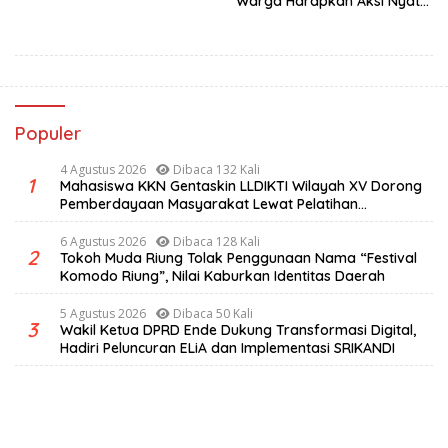
Warga Harapkan Aksi Nyata
Pemerintah
Populer
4 Agustus 2026
Dibaca 132 Kali
1
Mahasiswa KKN Gentaskin LLDIKTI Wilayah XV Dorong
Pemberdayaan Masyarakat Lewat Pelatihan
Pengolahan Hasil Alam di Desa Sisir
6 Agustus 2026
Dibaca 128 Kali
2
Tokoh Muda Riung Tolak Penggunaan Nama “Festival
Komodo Riung”, Nilai Kaburkan Identitas Daerah
5 Agustus 2026
Dibaca 50 Kali
3
Wakil Ketua DPRD Ende Dukung Transformasi Digital,
Hadiri Peluncuran ELiA dan Implementasi SRIKANDI