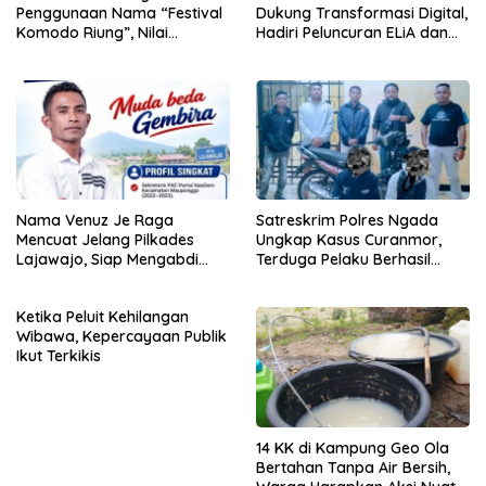
Penggunaan Nama “Festival
Dukung Transformasi Digital,
Komodo Riung”, Nilai
Hadiri Peluncuran ELiA dan
Kaburkan Identitas Daerah
Implementasi SRIKANDI
Nama Venuz Je Raga
Satreskrim Polres Ngada
Mencuat Jelang Pilkades
Ungkap Kasus Curanmor,
Lajawajo, Siap Mengabdi
Terduga Pelaku Berhasil
Jika Dipercaya
Diamankan
Ketika Peluit Kehilangan
Wibawa, Kepercayaan Publik
Ikut Terkikis
14 KK di Kampung Geo Ola
Bertahan Tanpa Air Bersih,