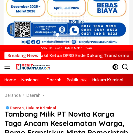
Scroll Ke Bawah Untuk Melanjutkan
il Ketua DPRD Ende Dukung Transformasi Digital, Hadiri Pelun
Breaking News
Home
Nasional
Daerah
Politik
Hukum Kriminal
Ek
Beranda
Daerah
Daerah
,
Hukum Kriminal
Tambang Milik PT Novita Karya
Taga Ancam Keselamatan Warga,
Romo Fransiskus Minta Pemerintah