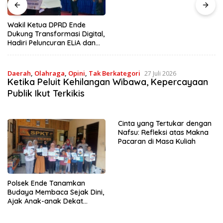
Hasil Alam di Desa Sisir
Wakil Ketua DPRD Ende
Dukung Transformasi Digital,
Hadiri Peluncuran ELiA dan
Implementasi SRIKANDI
Daerah
,
Olahraga
,
Opini
,
Tak Berkategori
27 Juli 2026
Ketika Peluit Kehilangan Wibawa, Kepercayaan
Publik Ikut Terkikis
Cinta yang Tertukar dengan
Nafsu: Refleksi atas Makna
Pacaran di Masa Kuliah
Polsek Ende Tanamkan
Budaya Membaca Sejak Dini,
Ajak Anak-anak Dekat
dengan Buku dan Polisi