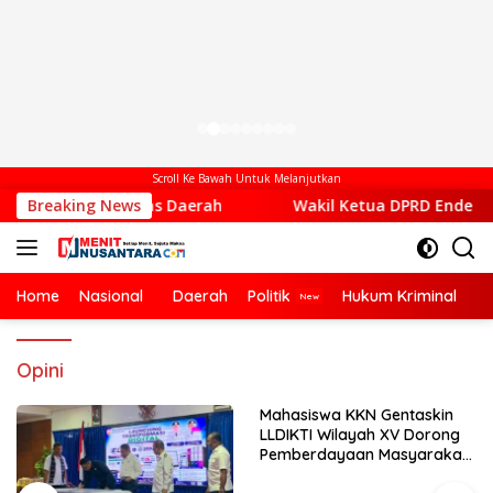
Scroll Ke Bawah Untuk Melanjutkan
dentitas Daerah
Breaking News
Wakil Ketua DPRD Ende Dukung Transfo
Home
Nasional
Daerah
Politik
Hukum Kriminal
Ek
Opini
Mahasiswa KKN Gentaskin
LLDIKTI Wilayah XV Dorong
Pemberdayaan Masyarakat
Lewat Pelatihan Pengolahan