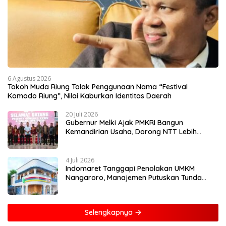
6 Agustus 2026
Tokoh Muda Riung Tolak Penggunaan Nama “Festival
Komodo Riung”, Nilai Kaburkan Identitas Daerah
20 Juli 2026
Gubernur Melki Ajak PMKRI Bangun
Kemandirian Usaha, Dorong NTT Lebih
Mandiri dan Berdaya Saing
4 Juli 2026
Indomaret Tanggapi Penolakan UMKM
Nangaroro, Manajemen Putuskan Tunda
Rencana Pembangunan Gerai
Selengkapnya