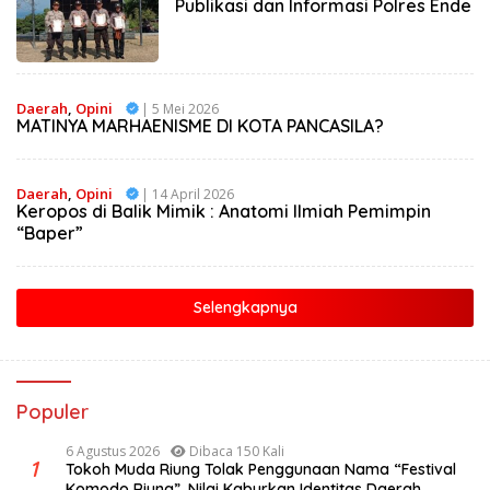
Publikasi dan Informasi Polres Ende
Daerah
,
Opini
| 5 Mei 2026
MATINYA MARHAENISME DI KOTA PANCASILA?
Daerah
,
Opini
| 14 April 2026
Keropos di Balik Mimik : Anatomi Ilmiah Pemimpin
“Baper”
Selengkapnya
Populer
6 Agustus 2026
Dibaca 150 Kali
1
Tokoh Muda Riung Tolak Penggunaan Nama “Festival
Komodo Riung”, Nilai Kaburkan Identitas Daerah