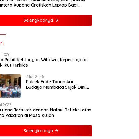
ntara Kupang Gratiskan Leptop Bagi
asiswa Baru
Selengkapnya
ni
li 2026
ka Peluit Kehilangan Wibawa, Kepercayaan
k Ikut Terkikis
4 Juli 2026
Polsek Ende Tanamkan
Budaya Membaca Sejak Dini,
Ajak Anak-anak Dekat dengan
Buku dan Polisi
ni 2026
a yang Tertukar dengan Nafsu: Refleksi atas
a Pacaran di Masa Kuliah
Selengkapnya