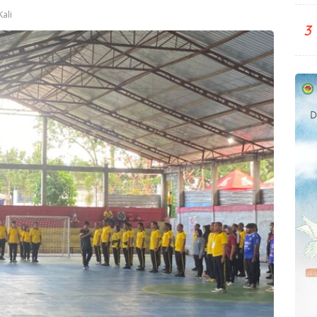
ali
3