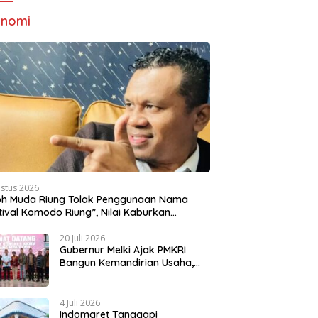
onomi
ustus 2026
oh Muda Riung Tolak Penggunaan Nama
tival Komodo Riung”, Nilai Kaburkan
titas Daerah
20 Juli 2026
Gubernur Melki Ajak PMKRI
Bangun Kemandirian Usaha,
Dorong NTT Lebih Mandiri dan
Berdaya Saing
4 Juli 2026
Indomaret Tanggapi