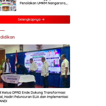
Penolakan UMKM Nangaroro,
Manajemen Putuskan Tunda
Rencana Pembangunan Gerai
Selengkapnya
didikan
l Ketua DPRD Ende Dukung Transformasi
tal, Hadiri Peluncuran ELiA dan Implementasi
ANDI