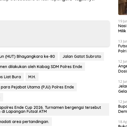
19 Ju
Nasi
Mili
Gibr
13 Ju
Futs
Polr
Mela
un (HUT) Bhayangkara ke-80
Jalan Gatot Subroto
12 Ju
Ange
en dilakukan oleh Kabag SDM Polres Ende
Dosi
Sapi
s Liat Bura
M.H.
12 Ju
Jela
ri para Pejabat Utama (PJU) Polres Ende
Gela
Grat
n
12 Ju
Bupa
apolres Ende Cup 2026. Turnamen bergengsi tersebut
e di Lapangan Futsal ATM
Dem
adati area pertandingan.
18 Ap
Buka