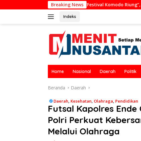
Langsung
Nama “Festival Komodo Riung”, Nilai Kaburkan Identitas Daer
Breaking News
ke
konten
Indeks
Home
Nasional
Daerah
Politik
Beranda
Daerah
Daerah
,
Kesehatan
,
Olahraga
,
Pendidikan
Futsal Kapolres Ende 
Polri Perkuat Keber
Melalui Olahraga