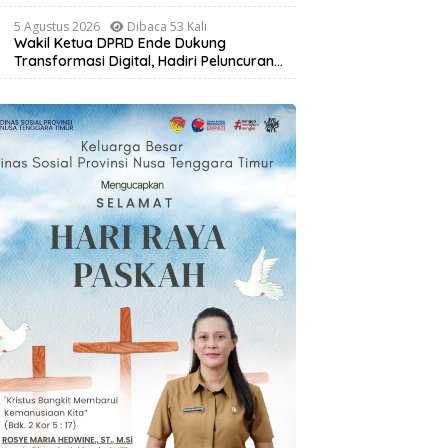
Masyarakat Lewat Pelatihan Pengolahan
Hasil Alam di Desa Sisir
5 Agustus 2026
Dibaca 53 Kali
Wakil Ketua DPRD Ende Dukung
Transformasi Digital, Hadiri Peluncuran
ELiA dan Implementasi SRIKANDI