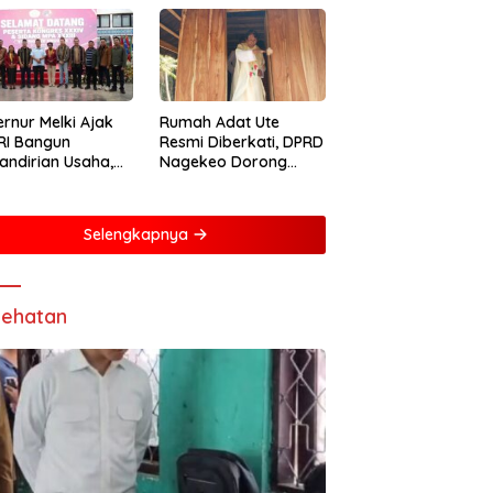
rnur Melki Ajak
Rumah Adat Ute
RI Bangun
Resmi Diberkati, DPRD
ndirian Usaha,
Nagekeo Dorong
ng NTT Lebih
Pengakuan
iri dan Berdaya
Masyarakat Adat
g
Selengkapnya
ehatan