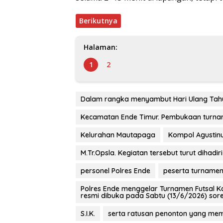
Berikutnya
Halaman:
1
2
Dalam rangka menyambut Hari Ulang Tah
Kecamatan Ende Timur. Pembukaan turnam
Kelurahan Mautapaga
Kompol Agustinu
M.Tr.Opsla. Kegiatan tersebut turut dihadi
personel Polres Ende
peserta turname
Polres Ende menggelar Turnamen Futsal K
resmi dibuka pada Sabtu (13/6/2026) sor
S.I.K.
serta ratusan penonton yang mem