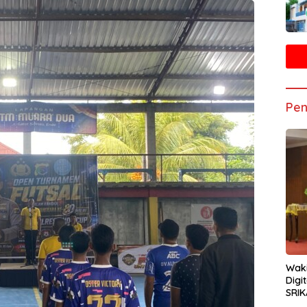
Pen
Waki
Digi
SRIK