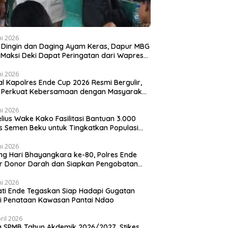
ni 2026
 Dingin dan Daging Ayam Keras, Dapur MBG
k Maksi Deki Dapat Peringatan dari Wapres
an
ni 2026
al Kapolres Ende Cup 2026 Resmi Bergulir,
i Perkuat Kebersamaan dengan Masyarakat
lui Olahraga
ni 2026
lius Wake Kako Fasilitasi Bantuan 3.000
s Semen Beku untuk Tingkatkan Populasi
 di NTT
ni 2026
ng Hari Bhayangkara ke-80, Polres Ende
r Donor Darah dan Siapkan Pengobatan
is
ni 2026
ti Ende Tegaskan Siap Hadapi Gugatan
i Penataan Kawasan Pantai Ndao
ril 2026
 SPMB Tahun Akdemik 2026/2027, Stikes