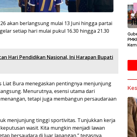
6 akan berlangsung mulai 13 Juni hingga partai
igelar setiap hari mulai pukul 16.30 hingga 21.30
Gube
PMK
Kema
Doro
Mand
an Hari Pendidikan Nasional, Ini Harapan Bupati
Sain
s Liat Bura menegaskan pentingnya menjunjung
Kes
rlangsung. Menurutnya, esensi utama dari
kemenangan, tetapi juga membangun persaudaraan
uk menjunjung tinggi sportivitas. Tunjukkan kerja
 keputusan wasit. Kita mungkin menjadi lawan
tetap bersaudara di luar lapangan,” tegasnya.