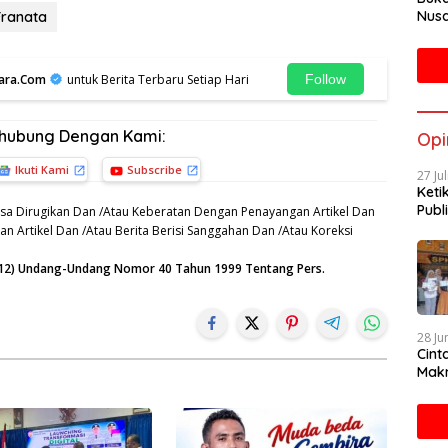
Nusa
Franata
Mah
ara.Com
untuk Berita Terbaru Setiap Hari
Follow
rhubung Dengan Kami:
Opi
Ikuti Kami
Subscribe
27 Ju
Keti
Publi
sa Dirugikan Dan /Atau Keberatan Dengan Penayangan Artikel Dan
n Artikel Dan /Atau Berita Berisi Sanggahan Dan /Atau Koreksi
n (12) Undang-Undang Nomor 40 Tahun 1999 Tentang Pers.
28 Ju
Cint
Makn