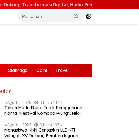
, Hadiri Peluncuran ELiA dan Implementasi SRIKANDI
Ma
Olahraga
Opini
Travel
uler
6 Agustus 2026
Dibaca 147 Kali
Tokoh Muda Riung Tolak Penggunaan
Nama “Festival Komodo Riung”, Nilai
Kaburkan Identitas Daerah
4 Agustus 2026
Dibaca 137 Kali
Mahasiswa KKN Gentaskin LLDIKTI
Wilayah XV Dorong Pemberdayaan