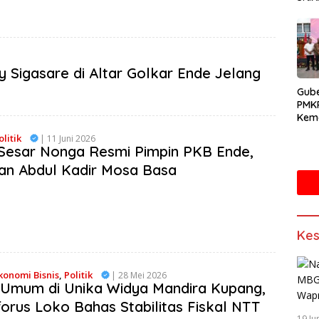
Sigasare di Altar Golkar Ende Jelang
Gube
PMK
Kema
Doro
olitik
| 11 Juni 2026
Mand
 Sesar Nonga Resmi Pimpin PKB Ende,
Sain
an Abdul Kadir Mosa Basa
Kes
konomi Bisnis
,
Politik
| 28 Mei 2026
 Umum di Unika Widya Mandira Kupang,
forus Loko Bahas Stabilitas Fiskal NTT
19 Ju