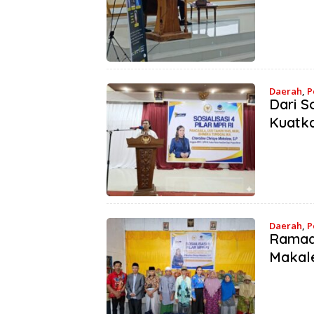
Daerah
,
P
Dari S
Kuatka
Daerah
,
P
Ramadh
Makal