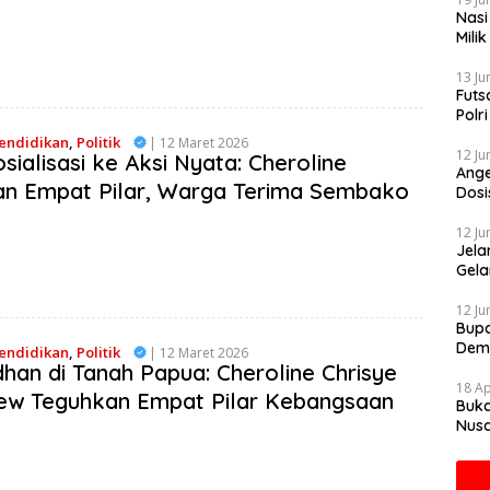
Nasi
Mili
Gibr
13 Ju
Futs
Polr
Mela
endidikan
,
Politik
| 12 Maret 2026
12 Ju
osialisasi ke Aksi Nyata: Cheroline
Ange
n Empat Pilar, Warga Terima Sembako
Dosi
Sapi
12 Ju
Jela
Gela
Grat
12 Ju
Bupa
Dem
endidikan
,
Politik
| 12 Maret 2026
an di Tanah Papua: Cheroline Chrisye
18 Ap
ew Teguhkan Empat Pilar Kebangsaan
Buka
Nusa
Mah