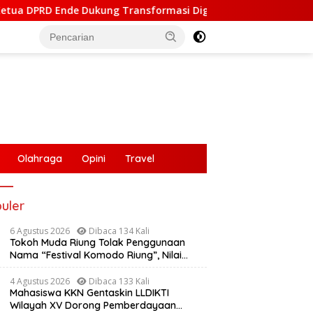
 Dukung Transformasi Digital, Hadiri Peluncuran ELiA dan Imp
Olahraga
Opini
Travel
uler
6 Agustus 2026
Dibaca 134 Kali
Ketika Peluit Kehilangan
Tokoh Muda Riung Tolak Penggunaan
Wibawa, Kepercayaan Publik
Nama “Festival Komodo Riung”, Nilai
Ikut Terkikis
Kaburkan Identitas Daerah
4 Agustus 2026
Dibaca 133 Kali
Mahasiswa KKN Gentaskin LLDIKTI
Wilayah XV Dorong Pemberdayaan