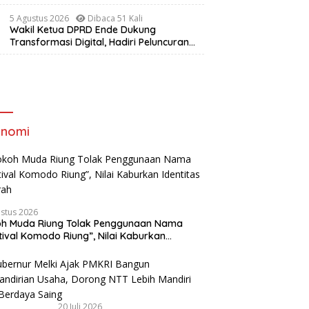
Masyarakat Lewat Pelatihan Pengolahan
skrim Polres Ngada
1
Hasil Alam di Desa Sisir
5 Agustus 2026
Dibaca 51 Kali
ap Kasus Curanmor,
B
Wakil Ketua DPRD Ende Dukung
ga Pelaku Berhasil
W
Transformasi Digital, Hadiri Peluncuran
ankan
P
ELiA dan Implementasi SRIKANDI
onomi
ustus 2026
oh Muda Riung Tolak Penggunaan Nama
tival Komodo Riung”, Nilai Kaburkan
titas Daerah
20 Juli 2026