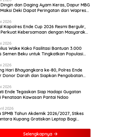
 Dingin dan Daging Ayam Keras, Dapur MBG
k Maksi Deki Dapat Peringatan dari Wapres
an
ni 2026
al Kapolres Ende Cup 2026 Resmi Bergulir,
i Perkuat Kebersamaan dengan Masyarakat
lui Olahraga
ni 2026
lius Wake Kako Fasilitasi Bantuan 3.000
s Semen Beku untuk Tingkatkan Populasi
 di NTT
ni 2026
ng Hari Bhayangkara ke-80, Polres Ende
r Donor Darah dan Siapkan Pengobatan
is
ni 2026
ti Ende Tegaskan Siap Hadapi Gugatan
i Penataan Kawasan Pantai Ndao
ril 2026
 SPMB Tahun Akdemik 2026/2027, Stikes
ntara Kupang Gratiskan Leptop Bagi
asiswa Baru
Selengkapnya