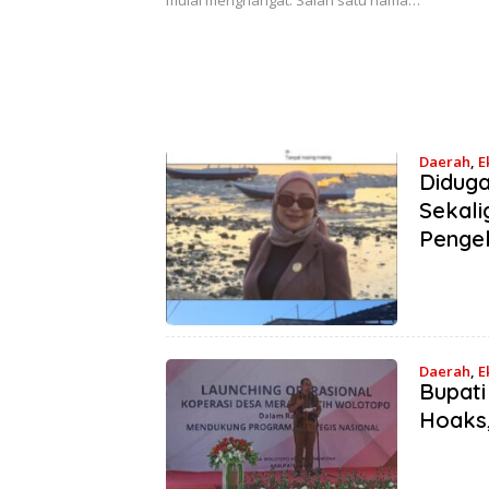
mulai menghangat. Salah satu nama…
Daerah
,
E
Diduga
Sekali
Penge
Daerah
,
E
Bupati
Juni 2026
Hoaks