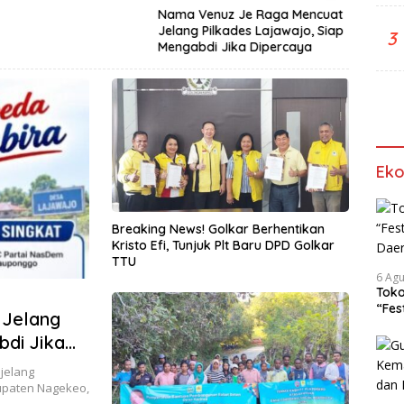
Satre
Nama Venuz Je Raga Mencuat
Ungk
Jelang Pilkades Lajawajo, Siap
3
Terdu
Mengabdi Jika Dipercaya
Diam
Ek
Breaking News! Golkar Berhentikan
Kristo Efi, Tunjuk Plt Baru DPD Golkar
TTU
6 Ag
Tok
“Fes
 Jelang
Iden
bdi Jika
jelang
bupaten Nagekeo,