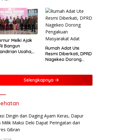
rnur Melki Ajak
RI Bangun
Rumah Adat Ute
ndirian Usaha,
Resmi Diberkati, DPRD
ng NTT Lebih
Nagekeo Dorong
iri dan Berdaya
Pengakuan
g
Masyarakat Adat
Selengkapnya
ehatan
ni 2026