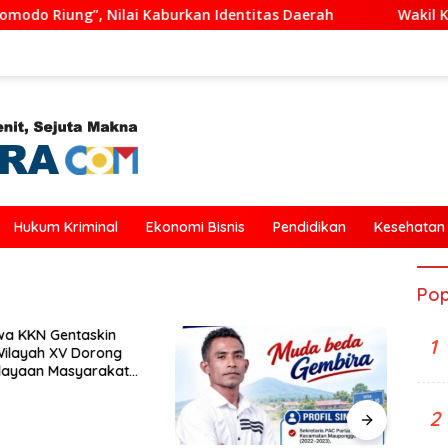
ilai Kaburkan Identitas Daerah
Wakil Ketua DPRD Ende
Hukum Kriminal
Ekonomi Bisnis
Pendidikan
Kesehatan
Pop
wa KKN Gentaskin
1
Wilayah XV Dorong
ayaan Masyarakat
latihan Pengolahan
m di Desa Sisir
2