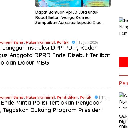
Dapat Bantuan Rp150 Juta untuk
Rabat Beton, Warga Kerirea
Sampaikan Apresiasi kepada Dipo
Nusantara Pua Upa
konomi Bisnis
,
Hukum Kriminal
,
Politik
| 15 Juni 2026
 Langgar Instruksi DPP PDIP, Kader
gus Anggota DPRD Ende Disebut Terlibat
lolaan Dapur MBG
Pen
konomi Bisnis
,
Hukum Kriminal
,
Pendidikan
,
Politik
| 14
 Ende Minta Polisi Tertibkan Penyebar
, Tegaskan Dukung Program Presiden
Waki
Digi
SRIK