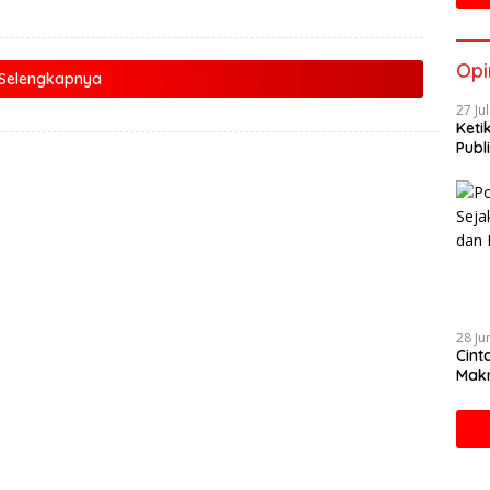
Opi
Selengkapnya
27 Ju
Keti
Publi
28 Ju
Cint
Makn