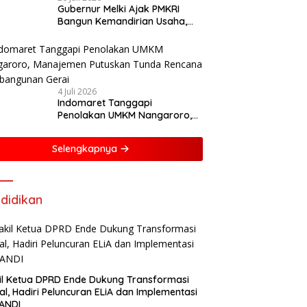
Gubernur Melki Ajak PMKRI
Bangun Kemandirian Usaha,
Dorong NTT Lebih Mandiri dan
Berdaya Saing
4 Juli 2026
Indomaret Tanggapi
Penolakan UMKM Nangaroro,
Manajemen Putuskan Tunda
Rencana Pembangunan Gerai
Selengkapnya
didikan
l Ketua DPRD Ende Dukung Transformasi
tal, Hadiri Peluncuran ELiA dan Implementasi
ANDI