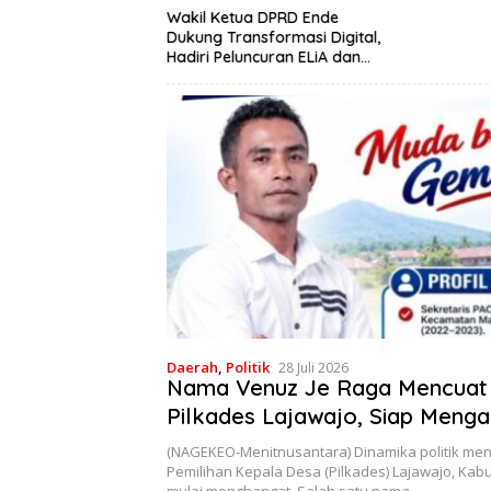
Riung Tolak
Wakil Ketua DPRD Ende
Nama “Festival
Dukung Transformasi Digital,
g”, Nilai Kaburkan
Hadiri Peluncuran ELiA dan
erah
Implementasi SRIKANDI
Daerah
,
Politik
28 Juli 2026
Nama Venuz Je Raga Mencuat
Pilkades Lajawajo, Siap Menga
Dipercaya
(NAGEKEO-Menitnusantara) Dinamika politik men
Pemilihan Kepala Desa (Pilkades) Lajawajo, Ka