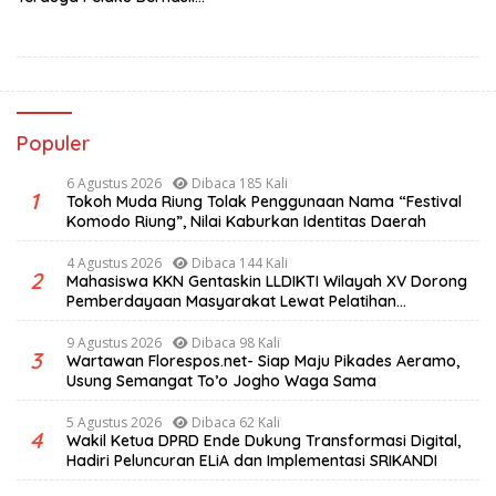
Diamankan
Populer
6 Agustus 2026
Dibaca 185 Kali
1
Tokoh Muda Riung Tolak Penggunaan Nama “Festival
Komodo Riung”, Nilai Kaburkan Identitas Daerah
4 Agustus 2026
Dibaca 144 Kali
2
Mahasiswa KKN Gentaskin LLDIKTI Wilayah XV Dorong
Pemberdayaan Masyarakat Lewat Pelatihan
Pengolahan Hasil Alam di Desa Sisir
9 Agustus 2026
Dibaca 98 Kali
3
Wartawan Florespos.net- Siap Maju Pikades Aeramo,
Usung Semangat To’o Jogho Waga Sama
5 Agustus 2026
Dibaca 62 Kali
4
Wakil Ketua DPRD Ende Dukung Transformasi Digital,
Hadiri Peluncuran ELiA dan Implementasi SRIKANDI