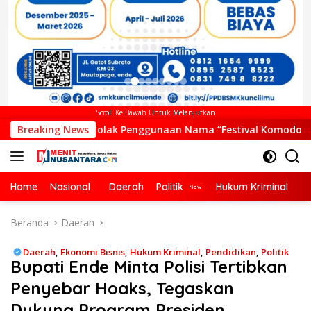
Scroll Ke Bawah Untuk Melanjutkan
lak Penggunaan Nama “Festival Komodo Riung”, Nilai Kaburkan
Breaking News
Home
Nasional
Daerah
Politik
Hukum Kriminal
Ek
Beranda
Daerah
Daerah
,
Ekonomi Bisnis
,
Hukum Kriminal
,
Pendidikan
,
Politik
Bupati Ende Minta Polisi Tertibkan
Penyebar Hoaks, Tegaskan
Dukung Program Presiden