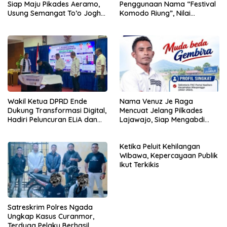
Siap Maju Pikades Aeramo,
Penggunaan Nama “Festival
Usung Semangat To’o Jogho
Komodo Riung”, Nilai
Waga Sama
Kaburkan Identitas Daerah
Wakil Ketua DPRD Ende
Nama Venuz Je Raga
Dukung Transformasi Digital,
Mencuat Jelang Pilkades
Hadiri Peluncuran ELiA dan
Lajawajo, Siap Mengabdi
Implementasi SRIKANDI
Jika Dipercaya
Ketika Peluit Kehilangan
Wibawa, Kepercayaan Publik
Ikut Terkikis
Satreskrim Polres Ngada
Ungkap Kasus Curanmor,
Terduga Pelaku Berhasil