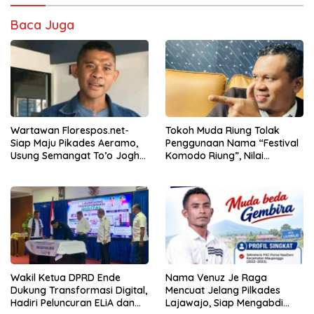
Baca Juga
Wartawan Florespos.net-
Tokoh Muda Riung Tolak
Siap Maju Pikades Aeramo,
Penggunaan Nama “Festival
Usung Semangat To’o Jogho
Komodo Riung”, Nilai
Waga Sama
Kaburkan Identitas Daerah
Wakil Ketua DPRD Ende
Nama Venuz Je Raga
Dukung Transformasi Digital,
Mencuat Jelang Pilkades
Hadiri Peluncuran ELiA dan
Lajawajo, Siap Mengabdi