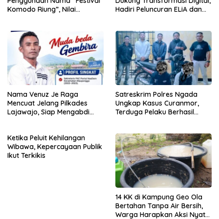
Penggunaan Nama “Festival
Dukung Transformasi Digital,
Komodo Riung”, Nilai
Hadiri Peluncuran ELiA dan
Kaburkan Identitas Daerah
Implementasi SRIKANDI
Nama Venuz Je Raga
Satreskrim Polres Ngada
Mencuat Jelang Pilkades
Ungkap Kasus Curanmor,
Lajawajo, Siap Mengabdi
Terduga Pelaku Berhasil
Jika Dipercaya
Diamankan
Ketika Peluit Kehilangan
Wibawa, Kepercayaan Publik
Ikut Terkikis
14 KK di Kampung Geo Ola
Bertahan Tanpa Air Bersih,
Warga Harapkan Aksi Nyata