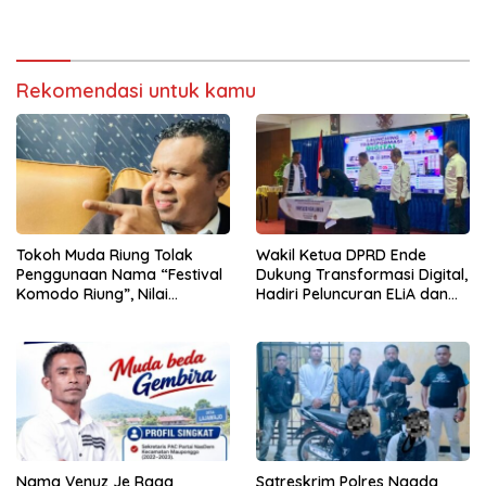
Pemerintah
Rekomendasi untuk kamu
Tokoh Muda Riung Tolak
Wakil Ketua DPRD Ende
Penggunaan Nama “Festival
Dukung Transformasi Digital,
Komodo Riung”, Nilai
Hadiri Peluncuran ELiA dan
Kaburkan Identitas Daerah
Implementasi SRIKANDI
Nama Venuz Je Raga
Satreskrim Polres Ngada