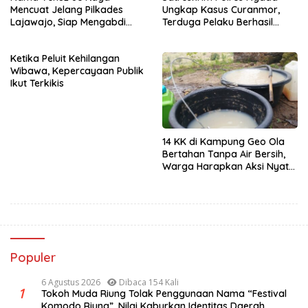
Mencuat Jelang Pilkades
Ungkap Kasus Curanmor,
Lajawajo, Siap Mengabdi
Terduga Pelaku Berhasil
Jika Dipercaya
Diamankan
Ketika Peluit Kehilangan
Wibawa, Kepercayaan Publik
Ikut Terkikis
14 KK di Kampung Geo Ola
Bertahan Tanpa Air Bersih,
Warga Harapkan Aksi Nyata
Pemerintah
Populer
6 Agustus 2026
Dibaca 154 Kali
1
Tokoh Muda Riung Tolak Penggunaan Nama “Festival
Komodo Riung”, Nilai Kaburkan Identitas Daerah