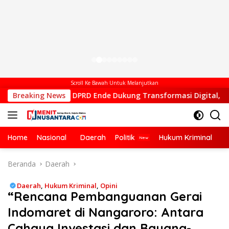
Scroll Ke Bawah Untuk Melanjutkan
 DPRD Ende Dukung Transformasi Digital, Hadiri Peluncuran EL
Breaking News
Home
Nasional
Daerah
Politik
Hukum Kriminal
Ek
Beranda
Daerah
Daerah
,
Hukum Kriminal
,
Opini
“Rencana Pembanguanan Gerai
Indomaret di Nangaroro: Antara
Cahaya Investasi dan Bayang-