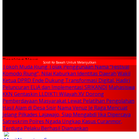
Breaking News
Scroll Ke Bawah Untuk Melanjutkan
Tokoh Muda Riung Tolak Penggunaan Nama “Festival
Komodo Riung”, Nilai Kaburkan Identitas Daerah
Wakil
Ketua DPRD Ende Dukung Transformasi Digital, Hadiri
Peluncuran ELiA dan Implementasi SRIKANDI
Mahasiswa
KKN Gentaskin LLDIKTI Wilayah XV Dorong
Pemberdayaan Masyarakat Lewat Pelatihan Pengolahan
Hasil Alam di Desa Sisir
Nama Venuz Je Raga Mencuat
Jelang Pilkades Lajawajo, Siap Mengabdi Jika Dipercaya
Satreskrim Polres Ngada Ungkap Kasus Curanmor,
Terduga Pelaku Berhasil Diamankan