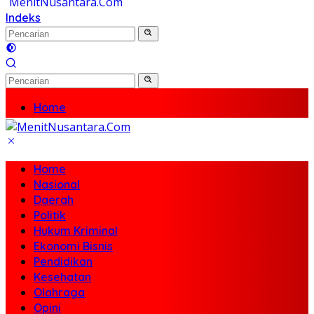
Indeks
Home
Nasional
Daerah
Politik
Home
Hukum Kriminal
Nasional
Ekonomi Bisnis
Daerah
Pendidikan
Politik
Kesehatan
Hukum Kriminal
Olahraga
Ekonomi Bisnis
Opini
Pendidikan
Travel
Kesehatan
Olahraga
Opini