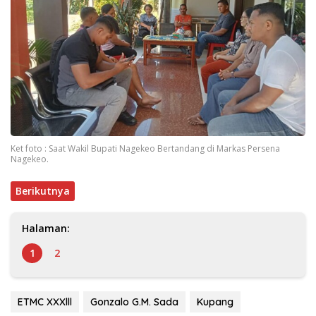
Ket foto : Saat Wakil Bupati Nagekeo Bertandang di Markas Persena
Nagekeo.
Berikutnya
Halaman:
1
2
ETMC XXXlll
Gonzalo G.M. Sada
Kupang