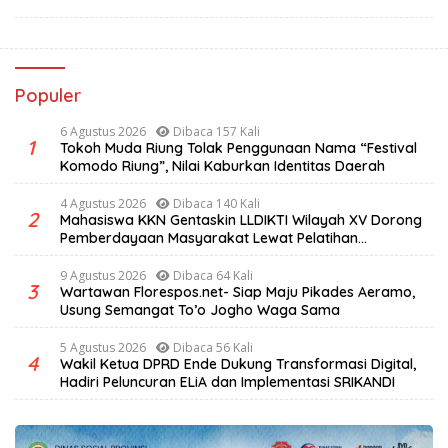
Populer
6 Agustus 2026
Dibaca 157 Kali
1
Tokoh Muda Riung Tolak Penggunaan Nama “Festival
Komodo Riung”, Nilai Kaburkan Identitas Daerah
4 Agustus 2026
Dibaca 140 Kali
2
Mahasiswa KKN Gentaskin LLDIKTI Wilayah XV Dorong
Pemberdayaan Masyarakat Lewat Pelatihan
Pengolahan Hasil Alam di Desa Sisir
9 Agustus 2026
Dibaca 64 Kali
3
Wartawan Florespos.net- Siap Maju Pikades Aeramo,
Usung Semangat To’o Jogho Waga Sama
5 Agustus 2026
Dibaca 56 Kali
4
Wakil Ketua DPRD Ende Dukung Transformasi Digital,
Hadiri Peluncuran ELiA dan Implementasi SRIKANDI