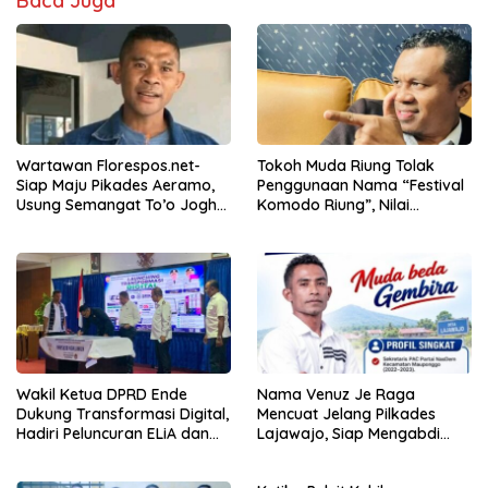
Baca Juga
Wartawan Florespos.net-
Tokoh Muda Riung Tolak
Siap Maju Pikades Aeramo,
Penggunaan Nama “Festival
Usung Semangat To’o Jogho
Komodo Riung”, Nilai
Waga Sama
Kaburkan Identitas Daerah
Wakil Ketua DPRD Ende
Nama Venuz Je Raga
Dukung Transformasi Digital,
Mencuat Jelang Pilkades
Hadiri Peluncuran ELiA dan
Lajawajo, Siap Mengabdi
Implementasi SRIKANDI
Jika Dipercaya