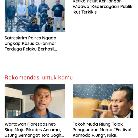
Ketika Peluit Kehilangan
Wibawa, Kepercayaan Publik
Ikut Terkikis
Satreskrim Polres Ngada
Ungkap Kasus Curanmor,
Terduga Pelaku Berhasil
Diamankan
Rekomendasi untuk kamu
Wartawan Florespos.net-
Tokoh Muda Riung Tolak
Siap Maju Pikades Aeramo,
Penggunaan Nama “Festival
Usung Semangat To’o Jogho
Komodo Riung”, Nilai