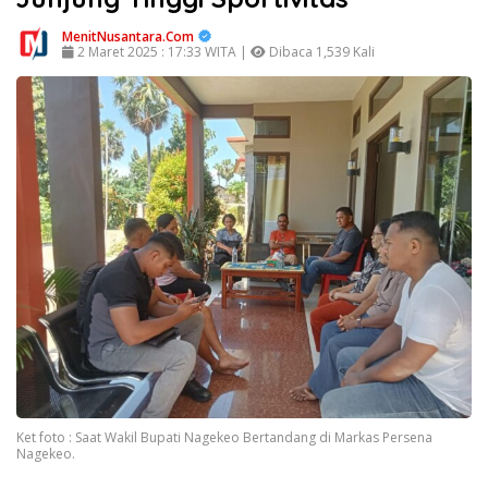
MenitNusantara.Com
2 Maret 2025 : 17:33 WITA |
Dibaca 1,539 Kali
Ket foto : Saat Wakil Bupati Nagekeo Bertandang di Markas Persena
Nagekeo.