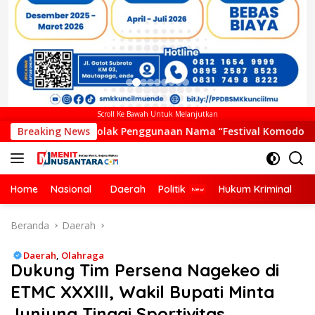
Scroll Ke Bawah Untuk Melanjutkan
Penggunaan Nama “Festival Komodo Riung”, Nilai Kaburkan Id
Breaking News
Home
Nasional
Daerah
Politik
Hukum Kriminal
Ek
Beranda
Daerah
Daerah
,
Olahraga
Dukung Tim Persena Nagekeo di
ETMC XXXlll, Wakil Bupati Minta
Junjung Tinggi Sportivitas