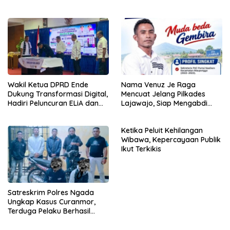
Waga Sama
Kaburkan Identitas Daerah
Wakil Ketua DPRD Ende
Nama Venuz Je Raga
Dukung Transformasi Digital,
Mencuat Jelang Pilkades
Hadiri Peluncuran ELiA dan
Lajawajo, Siap Mengabdi
Implementasi SRIKANDI
Jika Dipercaya
Ketika Peluit Kehilangan
Wibawa, Kepercayaan Publik
Ikut Terkikis
Satreskrim Polres Ngada
Ungkap Kasus Curanmor,
Terduga Pelaku Berhasil
Diamankan