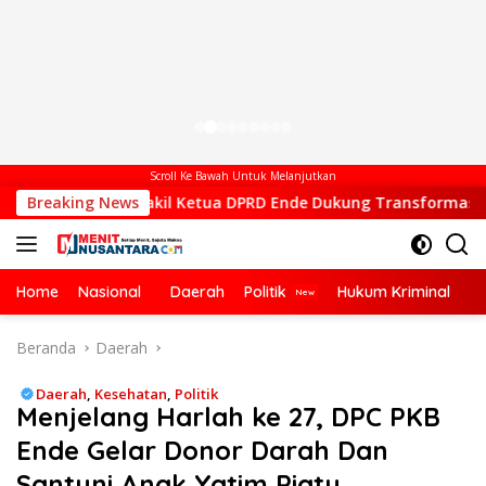
Scroll Ke Bawah Untuk Melanjutkan
Wakil Ketua DPRD Ende Dukung Transformasi Digital, Hadiri
Breaking News
Home
Nasional
Daerah
Politik
Hukum Kriminal
Ek
Beranda
Daerah
Daerah
,
Kesehatan
,
Politik
Menjelang Harlah ke 27, DPC PKB
Ende Gelar Donor Darah Dan
Santuni Anak Yatim Piatu