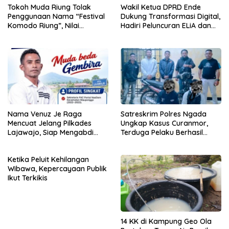
Tokoh Muda Riung Tolak
Wakil Ketua DPRD Ende
Penggunaan Nama “Festival
Dukung Transformasi Digital,
Komodo Riung”, Nilai
Hadiri Peluncuran ELiA dan
Kaburkan Identitas Daerah
Implementasi SRIKANDI
Nama Venuz Je Raga
Satreskrim Polres Ngada
Mencuat Jelang Pilkades
Ungkap Kasus Curanmor,
Lajawajo, Siap Mengabdi
Terduga Pelaku Berhasil
Jika Dipercaya
Diamankan
Ketika Peluit Kehilangan
Wibawa, Kepercayaan Publik
Ikut Terkikis
14 KK di Kampung Geo Ola