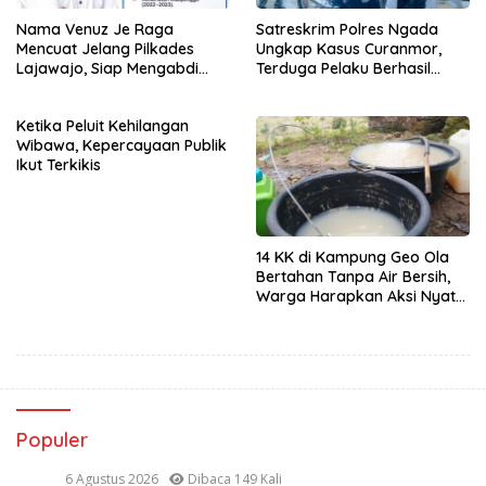
Nama Venuz Je Raga
Satreskrim Polres Ngada
Mencuat Jelang Pilkades
Ungkap Kasus Curanmor,
Lajawajo, Siap Mengabdi
Terduga Pelaku Berhasil
Jika Dipercaya
Diamankan
Ketika Peluit Kehilangan
Wibawa, Kepercayaan Publik
Ikut Terkikis
14 KK di Kampung Geo Ola
Bertahan Tanpa Air Bersih,
Warga Harapkan Aksi Nyata
Pemerintah
Populer
6 Agustus 2026
Dibaca 149 Kali