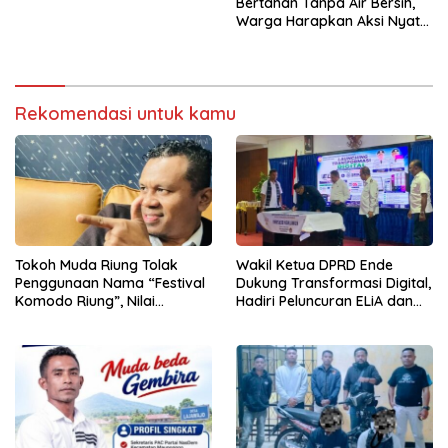
Bertahan Tanpa Air Bersih,
Warga Harapkan Aksi Nyata
Pemerintah
Rekomendasi untuk kamu
Tokoh Muda Riung Tolak
Wakil Ketua DPRD Ende
Penggunaan Nama “Festival
Dukung Transformasi Digital,
Komodo Riung”, Nilai
Hadiri Peluncuran ELiA dan
Kaburkan Identitas Daerah
Implementasi SRIKANDI