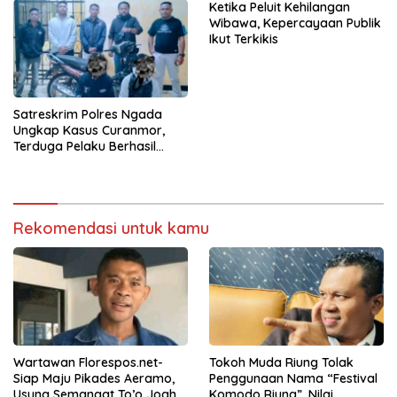
Ketika Peluit Kehilangan
Wibawa, Kepercayaan Publik
Ikut Terkikis
Satreskrim Polres Ngada
Ungkap Kasus Curanmor,
Terduga Pelaku Berhasil
Diamankan
Rekomendasi untuk kamu
Wartawan Florespos.net-
Tokoh Muda Riung Tolak
Siap Maju Pikades Aeramo,
Penggunaan Nama “Festival
Usung Semangat To’o Jogho
Komodo Riung”, Nilai