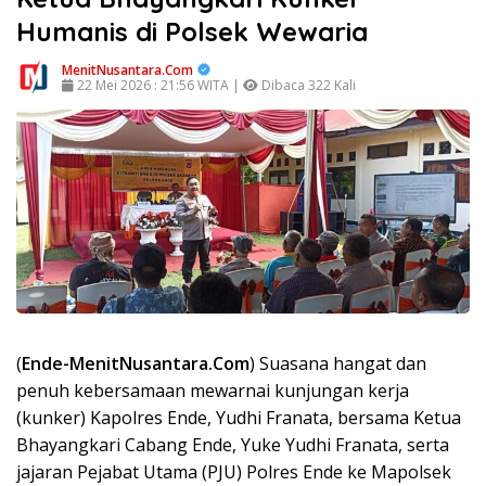
Humanis di Polsek Wewaria
MenitNusantara.Com
22 Mei 2026 : 21:56 WITA |
Dibaca 322 Kali
(
Ende-MenitNusantara.Com
) Suasana hangat dan
penuh kebersamaan mewarnai kunjungan kerja
(kunker) Kapolres Ende, Yudhi Franata, bersama Ketua
Bhayangkari Cabang Ende, Yuke Yudhi Franata, serta
jajaran Pejabat Utama (PJU) Polres Ende ke Mapolsek