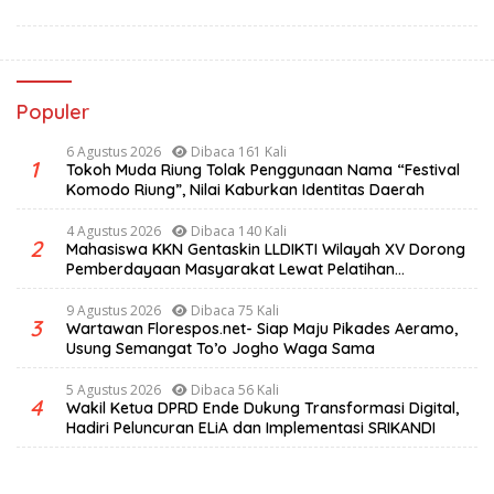
Populer
6 Agustus 2026
Dibaca 161 Kali
1
Tokoh Muda Riung Tolak Penggunaan Nama “Festival
Komodo Riung”, Nilai Kaburkan Identitas Daerah
4 Agustus 2026
Dibaca 140 Kali
2
Mahasiswa KKN Gentaskin LLDIKTI Wilayah XV Dorong
Pemberdayaan Masyarakat Lewat Pelatihan
Pengolahan Hasil Alam di Desa Sisir
9 Agustus 2026
Dibaca 75 Kali
3
Wartawan Florespos.net- Siap Maju Pikades Aeramo,
Usung Semangat To’o Jogho Waga Sama
5 Agustus 2026
Dibaca 56 Kali
4
Wakil Ketua DPRD Ende Dukung Transformasi Digital,
Hadiri Peluncuran ELiA dan Implementasi SRIKANDI