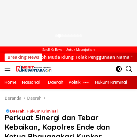
Scroll Ke Bawah Untuk Melanjutkan
Tokoh Muda Riung Tolak Penggunaan Nama “Festival Komodo Ri
Breaking News
Home
Nasional
Daerah
Politik
Hukum Kriminal
Ek
Beranda
Daerah
Daerah
,
Hukum Kriminal
Perkuat Sinergi dan Tebar
Kebaikan, Kapolres Ende dan
Ketua Bhayangkari Kunker