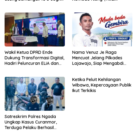
Waga Sama
Kaburkan Identitas Daerah
Wakil Ketua DPRD Ende
Nama Venuz Je Raga
Dukung Transformasi Digital,
Mencuat Jelang Pilkades
Hadiri Peluncuran ELiA dan
Lajawajo, Siap Mengabdi
Implementasi SRIKANDI
Jika Dipercaya
Ketika Peluit Kehilangan
Wibawa, Kepercayaan Publik
Ikut Terkikis
Satreskrim Polres Ngada
Ungkap Kasus Curanmor,
Terduga Pelaku Berhasil
Diamankan