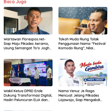
Baca Juga
Wartawan Florespos.net-
Tokoh Muda Riung Tolak
Siap Maju Pikades Aeramo,
Penggunaan Nama “Festival
Usung Semangat To’o Jogho
Komodo Riung”, Nilai
Waga Sama
Kaburkan Identitas Daerah
Wakil Ketua DPRD Ende
Nama Venuz Je Raga
Dukung Transformasi Digital,
Mencuat Jelang Pilkades
Hadiri Peluncuran ELiA dan
Lajawajo, Siap Mengabdi
Implementasi SRIKANDI
Jika Dipercaya