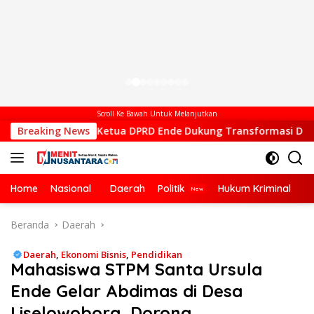
Scroll Ke Bawah Untuk Melanjutkan
il Ketua DPRD Ende Dukung Transformasi Digital, Hadiri Pelunc
Breaking News
Home
Nasional
Daerah
Politik
Hukum Kriminal
Ek
Beranda
Daerah
Daerah
,
Ekonomi Bisnis
,
Pendidikan
Mahasiswa STPM Santa Ursula
Ende Gelar Abdimas di Desa
Liselowobora, Dorong