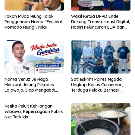
Tokoh Muda Riung Tolak
Wakil Ketua DPRD Ende
Penggunaan Nama “Festival
Dukung Transformasi Digital,
Komodo Riung”, Nilai
Hadiri Peluncuran ELiA dan
Kaburkan Identitas Daerah
Implementasi SRIKANDI
Nama Venuz Je Raga
Satreskrim Polres Ngada
Mencuat Jelang Pilkades
Ungkap Kasus Curanmor,
Lajawajo, Siap Mengabdi
Terduga Pelaku Berhasil
Jika Dipercaya
Diamankan
Ketika Peluit Kehilangan
Wibawa, Kepercayaan Publik
Ikut Terkikis