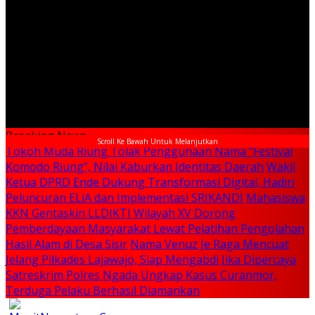
Breaking News
Scroll Ke Bawah Untuk Melanjutkan
Tokoh Muda Riung Tolak Penggunaan Nama “Festival
Komodo Riung”, Nilai Kaburkan Identitas Daerah
Wakil
Ketua DPRD Ende Dukung Transformasi Digital, Hadiri
Peluncuran ELiA dan Implementasi SRIKANDI
Mahasiswa
KKN Gentaskin LLDIKTI Wilayah XV Dorong
Pemberdayaan Masyarakat Lewat Pelatihan Pengolahan
Hasil Alam di Desa Sisir
Nama Venuz Je Raga Mencuat
Jelang Pilkades Lajawajo, Siap Mengabdi Jika Dipercaya
Satreskrim Polres Ngada Ungkap Kasus Curanmor,
Terduga Pelaku Berhasil Diamankan