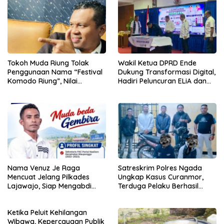
Tokoh Muda Riung Tolak
Wakil Ketua DPRD Ende
Penggunaan Nama “Festival
Dukung Transformasi Digital,
Komodo Riung”, Nilai
Hadiri Peluncuran ELiA dan
Kaburkan Identitas Daerah
Implementasi SRIKANDI
Nama Venuz Je Raga
Satreskrim Polres Ngada
Mencuat Jelang Pilkades
Ungkap Kasus Curanmor,
Lajawajo, Siap Mengabdi
Terduga Pelaku Berhasil
Jika Dipercaya
Diamankan
Ketika Peluit Kehilangan
Wibawa, Kepercayaan Publik