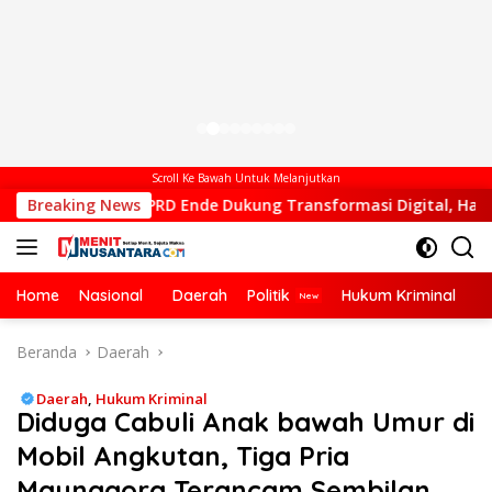
Scroll Ke Bawah Untuk Melanjutkan
ua DPRD Ende Dukung Transformasi Digital, Hadiri Peluncuran E
Breaking News
Home
Nasional
Daerah
Politik
Hukum Kriminal
Ek
Beranda
Daerah
Daerah
,
Hukum Kriminal
Diduga Cabuli Anak bawah Umur di
Mobil Angkutan, Tiga Pria
Maunggora Terancam Sembilan