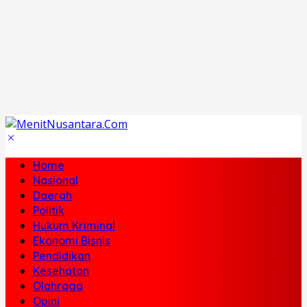
Indeks
Home
Nasional
Daerah
Politik
Home
Hukum Kriminal
Nasional
Ekonomi Bisnis
Daerah
Pendidikan
Politik
Kesehatan
Hukum Kriminal
Olahraga
Ekonomi Bisnis
Opini
Pendidikan
Travel
Kesehatan
Olahraga
Opini