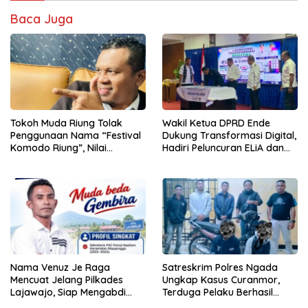
Baca Juga
Tokoh Muda Riung Tolak
Wakil Ketua DPRD Ende
Penggunaan Nama “Festival
Dukung Transformasi Digital,
Komodo Riung”, Nilai
Hadiri Peluncuran ELiA dan
Kaburkan Identitas Daerah
Implementasi SRIKANDI
Nama Venuz Je Raga
Satreskrim Polres Ngada
Mencuat Jelang Pilkades
Ungkap Kasus Curanmor,
Lajawajo, Siap Mengabdi
Terduga Pelaku Berhasil
Jika Dipercaya
Diamankan