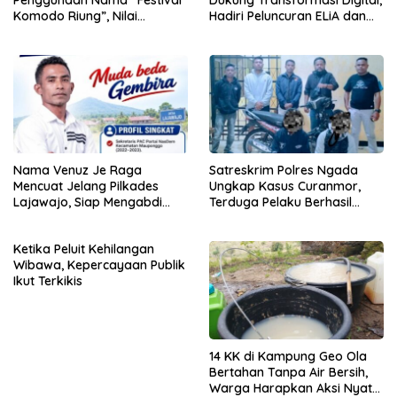
Penggunaan Nama “Festival
Dukung Transformasi Digital,
Komodo Riung”, Nilai
Hadiri Peluncuran ELiA dan
Kaburkan Identitas Daerah
Implementasi SRIKANDI
Nama Venuz Je Raga
Satreskrim Polres Ngada
Mencuat Jelang Pilkades
Ungkap Kasus Curanmor,
Lajawajo, Siap Mengabdi
Terduga Pelaku Berhasil
Jika Dipercaya
Diamankan
Ketika Peluit Kehilangan
Wibawa, Kepercayaan Publik
Ikut Terkikis
14 KK di Kampung Geo Ola
Bertahan Tanpa Air Bersih,
Warga Harapkan Aksi Nyata