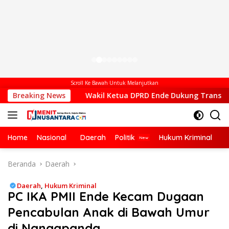
Scroll Ke Bawah Untuk Melanjutkan
Breaking News
Wakil Ketua DPRD Ende Dukung Transformasi Digital, Ha
Home
Nasional
Daerah
Politik
Hukum Kriminal
Ek
Beranda
Daerah
Daerah
,
Hukum Kriminal
PC IKA PMII Ende Kecam Dugaan
Pencabulan Anak di Bawah Umur
di Nangapanda