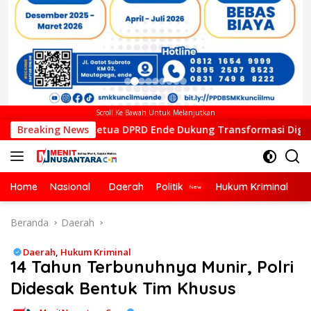
Scroll Ke Bawah Untuk Melanjutkan
ua DPRD Ende Dukung Transformasi Digital, Hadiri Peluncuran 
Breaking News
Home
Nasional
Daerah
Politik
Hukum Kriminal
Ek
Beranda
Daerah
Daerah
,
Hukum Kriminal
14 Tahun Terbunuhnya Munir, Polri
Didesak Bentuk Tim Khusus