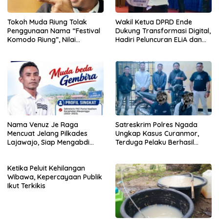
Tokoh Muda Riung Tolak
Wakil Ketua DPRD Ende
Penggunaan Nama “Festival
Dukung Transformasi Digital,
Komodo Riung”, Nilai
Hadiri Peluncuran ELiA dan
Kaburkan Identitas Daerah
Implementasi SRIKANDI
Nama Venuz Je Raga
Satreskrim Polres Ngada
Mencuat Jelang Pilkades
Ungkap Kasus Curanmor,
Lajawajo, Siap Mengabdi
Terduga Pelaku Berhasil
Jika Dipercaya
Diamankan
Ketika Peluit Kehilangan
Wibawa, Kepercayaan Publik
Ikut Terkikis