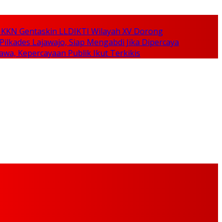
KKN Gentaskin LLDIKTI Wilayah XV Dorong
ilkades Lajawajo, Siap Mengabdi Jika Dipercaya
awa, Kepercayaan Publik Ikut Terkikis