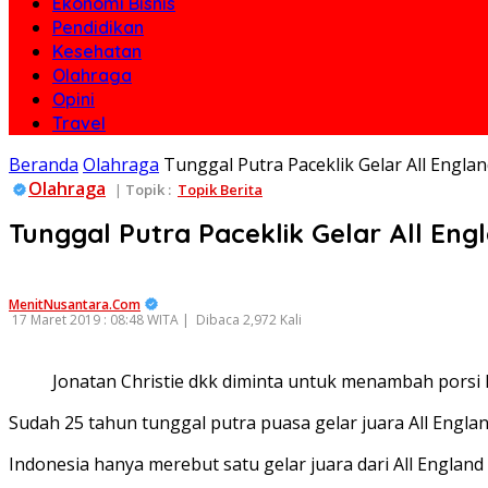
Ekonomi Bisnis
Pendidikan
Kesehatan
Olahraga
Opini
Travel
Beranda
Olahraga
Tunggal Putra Paceklik Gelar All Engla
Olahraga
|
Topik :
Topik Berita
Tunggal Putra Paceklik Gelar All Eng
MenitNusantara.Com
17 Maret 2019 : 08:48 WITA |
Dibaca 2,972 Kali
Jonatan Christie dkk diminta untuk menambah porsi la
Sudah 25 tahun tunggal putra puasa gelar juara All Englan
Indonesia hanya merebut satu gelar juara dari All Engla