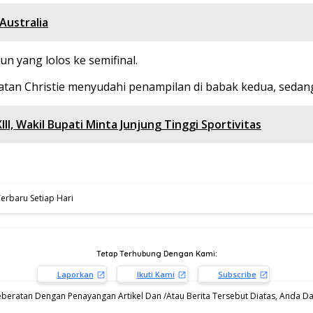
Australia
n yang lolos ke semifinal.
onatan Christie menyudahi penampilan di babak kedua, seda
, Wakil Bupati Minta Junjung Tinggi Sportivitas
Terbaru Setiap Hari
Tetap Terhubung Dengan Kami:
Laporkan
Ikuti Kami
Subscribe
beratan Dengan Penayangan Artikel Dan /Atau Berita Tersebut Diatas, Anda Dap