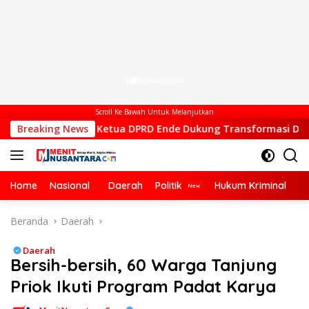
Scroll Ke Bawah Untuk Melanjutkan
Wakil Ketua DPRD Ende Dukung Transformasi Digital, Hadiri
Breaking News
Home
Nasional
Daerah
Politik
Hukum Kriminal
Ek
Beranda
Daerah
Daerah
Bersih-bersih, 60 Warga Tanjung
Priok Ikuti Program Padat Karya