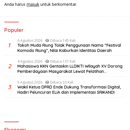
Anda harus
masuk
untuk berkomentar.
Populer
6 Agustus 2026
Dibaca 145 Kali
1
Tokoh Muda Riung Tolak Penggunaan Nama “Festival
Komodo Riung”, Nilai Kaburkan Identitas Daerah
4 Agustus 2026
Dibaca 137 Kali
2
Mahasiswa KKN Gentaskin LLDIKTI Wilayah XV Dorong
Pemberdayaan Masyarakat Lewat Pelatihan
Pengolahan Hasil Alam di Desa Sisir
5 Agustus 2026
Dibaca 53 Kali
3
Wakil Ketua DPRD Ende Dukung Transformasi Digital,
Hadiri Peluncuran ELiA dan Implementasi SRIKANDI
Ekonomi