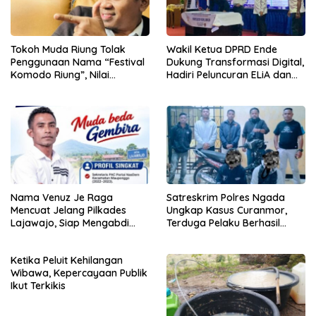
Tokoh Muda Riung Tolak
Wakil Ketua DPRD Ende
Penggunaan Nama “Festival
Dukung Transformasi Digital,
Komodo Riung”, Nilai
Hadiri Peluncuran ELiA dan
Kaburkan Identitas Daerah
Implementasi SRIKANDI
Nama Venuz Je Raga
Satreskrim Polres Ngada
Mencuat Jelang Pilkades
Ungkap Kasus Curanmor,
Lajawajo, Siap Mengabdi
Terduga Pelaku Berhasil
Jika Dipercaya
Diamankan
Ketika Peluit Kehilangan
Wibawa, Kepercayaan Publik
Ikut Terkikis