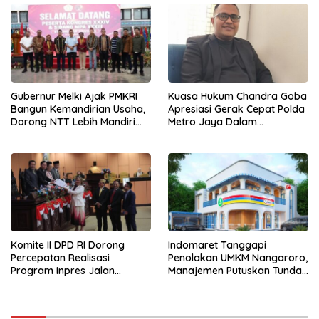
Gubernur Melki Ajak PMKRI
Kuasa Hukum Chandra Goba
Bangun Kemandirian Usaha,
Apresiasi Gerak Cepat Polda
Dorong NTT Lebih Mandiri
Metro Jaya Dalam
dan Berdaya Saing
Penanganan Kasus Dugaan
Tindak Pidana Persetubuhan
Terhadap Anak
Komite II DPD RI Dorong
Indomaret Tanggapi
Percepatan Realisasi
Penolakan UMKM Nangaroro,
Program Inpres Jalan
Manajemen Putuskan Tunda
Daerah
Rencana Pembangunan
Gerai