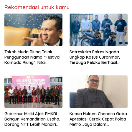
Rekomendasi untuk kamu
Tokoh Muda Riung Tolak
Satreskrim Polres Ngada
Penggunaan Nama “Festival
Ungkap Kasus Curanmor,
Komodo Riung”, Nilai
Terduga Pelaku Berhasil
Kaburkan Identitas Daerah
Diamankan
Gubernur Melki Ajak PMKRI
Kuasa Hukum Chandra Goba
Bangun Kemandirian Usaha,
Apresiasi Gerak Cepat Polda
Dorong NTT Lebih Mandiri
Metro Jaya Dalam
dan Berdaya Saing
Penanganan Kasus Dugaan