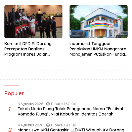
Tindak Pidana Persetubuhan
Terhadap Anak
Komite II DPD RI Dorong
Indomaret Tanggapi
Percepatan Realisasi
Penolakan UMKM Nangaroro,
Program Inpres Jalan
Manajemen Putuskan Tunda
Daerah
Rencana Pembangunan
Gerai
Populer
6 Agustus 2026
Dibaca 157 Kali
1
Tokoh Muda Riung Tolak Penggunaan Nama “Festival
Komodo Riung”, Nilai Kaburkan Identitas Daerah
4 Agustus 2026
Dibaca 140 Kali
2
Mahasiswa KKN Gentaskin LLDIKTI Wilayah XV Dorong