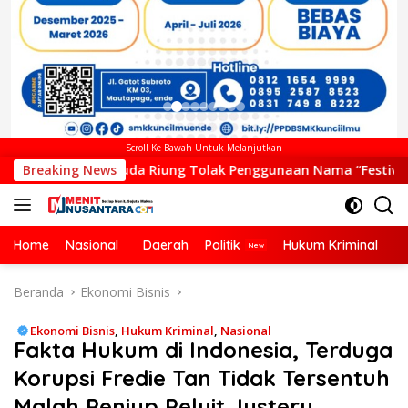
Scroll Ke Bawah Untuk Melanjutkan
Muda Riung Tolak Penggunaan Nama “Festival Komodo Riung”, 
Breaking News
Home
Nasional
Daerah
Politik
Hukum Kriminal
Ek
Beranda
Ekonomi Bisnis
Ekonomi Bisnis
,
Hukum Kriminal
,
Nasional
Fakta Hukum di Indonesia, Terduga
Korupsi Fredie Tan Tidak Tersentuh
Malah Peniup Peluit Justeru