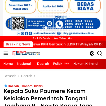
Scroll Ke Bawah Untuk Melanjutkan
wa KKN Gentaskin LLDIKTI Wilayah XV Dorong Pemberdayaan Mas
Breaking News
Home
Nasional
Daerah
Politik
Hukum Kriminal
Ek
Beranda
Daerah
Daerah
,
Ekonomi Bisnis
Kepala Suku Paumere Kecam
Kelalaian Pemerintah Tangani
Tambang PT Novita Karya Taga,