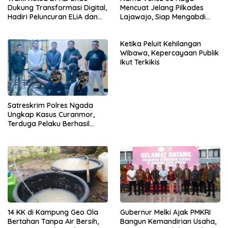
Dukung Transformasi Digital,
Mencuat Jelang Pilkades
Hadiri Peluncuran ELiA dan
Lajawajo, Siap Mengabdi
Implementasi SRIKANDI
Jika Dipercaya
Ketika Peluit Kehilangan
Wibawa, Kepercayaan Publik
Ikut Terkikis
Satreskrim Polres Ngada
Ungkap Kasus Curanmor,
Terduga Pelaku Berhasil
Diamankan
14 KK di Kampung Geo Ola
Gubernur Melki Ajak PMKRI
Bertahan Tanpa Air Bersih,
Bangun Kemandirian Usaha,