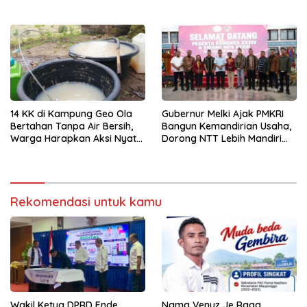
Diamankan
14 KK di Kampung Geo Ola
Gubernur Melki Ajak PMKRI
Bertahan Tanpa Air Bersih,
Bangun Kemandirian Usaha,
Warga Harapkan Aksi Nyata
Dorong NTT Lebih Mandiri
Pemerintah
dan Berdaya Saing
Rekomendasi untuk kamu
Wakil Ketua DPRD Ende
Nama Venuz Je Raga