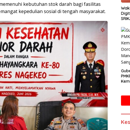
emenuhi kebutuhan stok darah bagi fasilitas
Waki
angat kepedulian sosial di tengah masyarakat.
Digi
SRIK
Gube
PMK
Kema
Doro
Mand
Sain
Kes