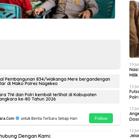
19 Ju
Nasi
Mili
torial Pembangunan 834/Wakanga Mere bergandengan
Gibr
lar di Mako Polres Nagekeo
13 Ju
Futs
a TNI dan Polri kembali terlihat di Kabupaten
Polr
yangkara ke-80 Tahun 2026
Mela
12 Ju
Ange
ara.Com
untuk Berita Terbaru Setiap Hari
Follow
Dosi
Sapi
12 Ju
Jela
rhubung Dengan Kami: