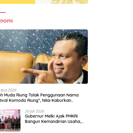
onomi
ustus 2026
oh Muda Riung Tolak Penggunaan Nama
tival Komodo Riung”, Nilai Kaburkan
titas Daerah
20 Juli 2026
Gubernur Melki Ajak PMKRI
Bangun Kemandirian Usaha,
Dorong NTT Lebih Mandiri dan
Berdaya Saing