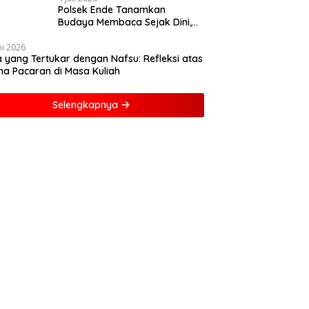
Polsek Ende Tanamkan
Budaya Membaca Sejak Dini,
Ajak Anak-anak Dekat dengan
Buku dan Polisi
ni 2026
a yang Tertukar dengan Nafsu: Refleksi atas
a Pacaran di Masa Kuliah
Selengkapnya