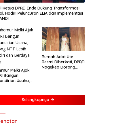
l Ketua DPRD Ende Dukung Transformasi
tal, Hadiri Peluncuran ELiA dan Implementasi
ANDI
Rumah Adat Ute
Resmi Diberkati, DPRD
Nagekeo Dorong
rnur Melki Ajak
Pengakuan
RI Bangun
Masyarakat Adat
ndirian Usaha,
ng NTT Lebih
iri dan Berdaya
g
Selengkapnya
ehatan