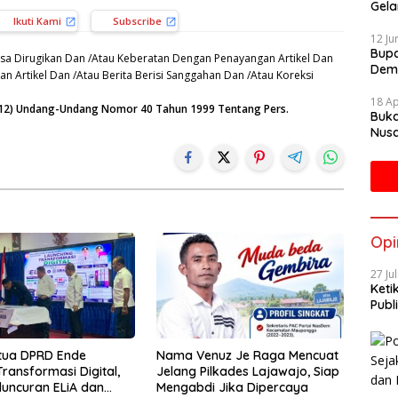
Gela
Grat
Ikuti Kami
Subscribe
12 Ju
Bupa
sa Dirugikan Dan /Atau Keberatan Dengan Penayangan Artikel Dan
Dem
n Artikel Dan /Atau Berita Berisi Sanggahan Dan /Atau Koreksi
18 Ap
n (12) Undang-Undang Nomor 40 Tahun 1999 Tentang Pers.
Buka
Nusa
Mah
Opi
27 Ju
Keti
Publi
tua DPRD Ende
Nama Venuz Je Raga Mencuat
ransformasi Digital,
Jelang Pilkades Lajawajo, Siap
eluncuran ELiA dan
Mengabdi Jika Dipercaya