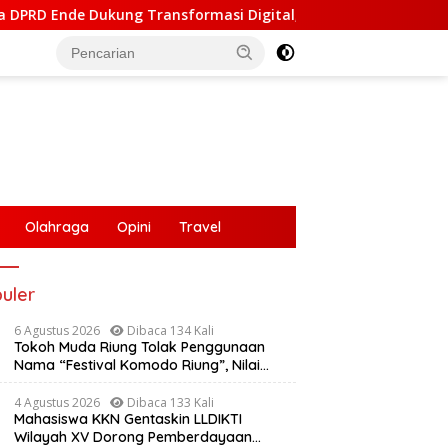
asi Digital, Hadiri Peluncuran ELiA dan Implementasi SRIKANDI
Olahraga
Opini
Travel
uler
6 Agustus 2026
Dibaca 134 Kali
Tokoh Muda Riung Tolak Penggunaan
Nama “Festival Komodo Riung”, Nilai
Kaburkan Identitas Daerah
4 Agustus 2026
Dibaca 133 Kali
Mahasiswa KKN Gentaskin LLDIKTI
Wilayah XV Dorong Pemberdayaan