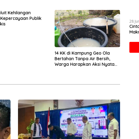
tasi SRIKANDI
luit Kehilangan
Kepercayaan Publik
28 Ju
kis
Cint
Makn
14 KK di Kampung Geo Ola
Bertahan Tanpa Air Bersih,
Warga Harapkan Aksi Nyata
Pemerintah