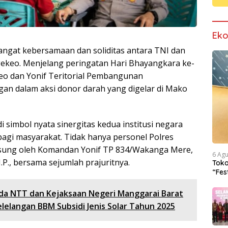
Ek
angat kebersamaan dan soliditas antara TNI dan
agekeo. Menjelang peringatan Hari Bhayangkara ke-
eo dan Yonif Teritorial Pembangunan
n dalam aksi donor darah yang digelar di Mako
 simbol nyata sinergitas kedua institusi negara
gi masyarakat. Tidak hanya personel Polres
angsung oleh Komandan Yonif TP 834/Wakanga Mere,
6 Ag
.P., bersama sejumlah prajuritnya.
Tok
“Fes
Iden
da NTT dan Kejaksaan Negeri Manggarai Barat
lelangan BBM Subsidi Jenis Solar Tahun 2025