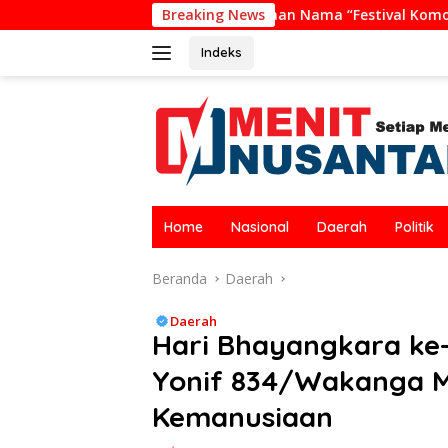
Langsung
enggunaan Nama “Festival Komodo Riung”, Nilai Kaburkan Ide
Breaking News
ke
konten
Indeks
Home
Nasional
Daerah
Politik
Beranda
Daerah
Daerah
Hari Bhayangkara ke-
Yonif 834/Wakanga M
Kemanusiaan