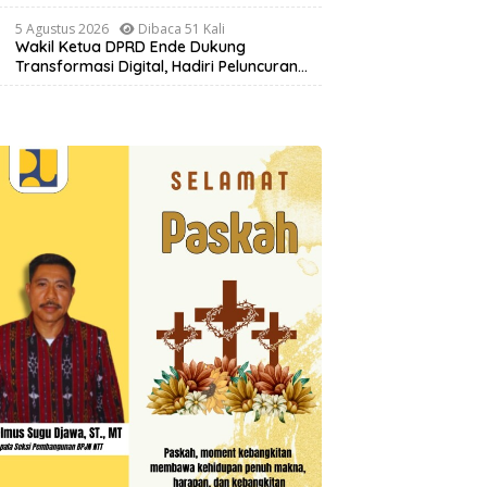
Masyarakat Lewat Pelatihan Pengolahan
Hasil Alam di Desa Sisir
5 Agustus 2026
Dibaca 51 Kali
Wakil Ketua DPRD Ende Dukung
Transformasi Digital, Hadiri Peluncuran
ELiA dan Implementasi SRIKANDI