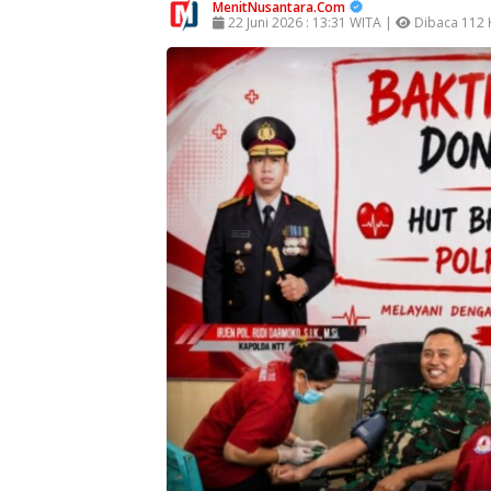
MenitNusantara.Com
22 Juni 2026 : 13:31 WITA |
Dibaca 112 K