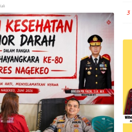
ali
3