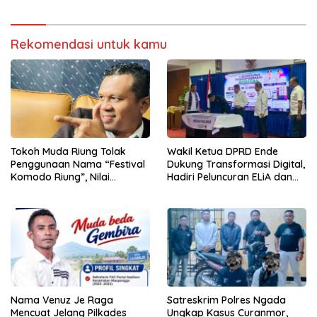
Rekomendasi untuk kamu
Tokoh Muda Riung Tolak
Wakil Ketua DPRD Ende
Penggunaan Nama “Festival
Dukung Transformasi Digital,
Komodo Riung”, Nilai
Hadiri Peluncuran ELiA dan
Kaburkan Identitas Daerah
Implementasi SRIKANDI
Nama Venuz Je Raga
Satreskrim Polres Ngada
Mencuat Jelang Pilkades
Ungkap Kasus Curanmor,