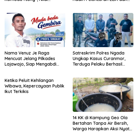
Kaburkan Identitas Daerah
Implementasi SRIKANDI
Nama Venuz Je Raga
Satreskrim Polres Ngada
Mencuat Jelang Pilkades
Ungkap Kasus Curanmor,
Lajawajo, Siap Mengabdi
Terduga Pelaku Berhasil
Jika Dipercaya
Diamankan
Ketika Peluit Kehilangan
Wibawa, Kepercayaan Publik
Ikut Terkikis
14 KK di Kampung Geo Ola
Bertahan Tanpa Air Bersih,
Warga Harapkan Aksi Nyata
Pemerintah