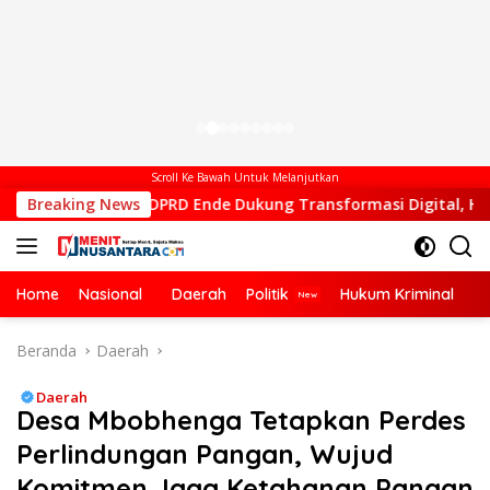
Scroll Ke Bawah Untuk Melanjutkan
tua DPRD Ende Dukung Transformasi Digital, Hadiri Peluncuran
Breaking News
Home
Nasional
Daerah
Politik
Hukum Kriminal
Ek
Beranda
Daerah
Daerah
Desa Mbobhenga Tetapkan Perdes
Perlindungan Pangan, Wujud
Komitmen Jaga Ketahanan Pangan