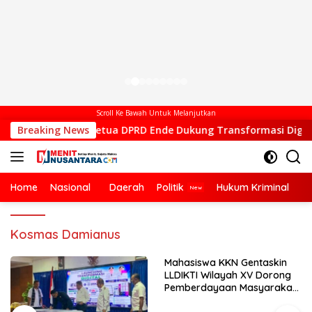
Scroll Ke Bawah Untuk Melanjutkan
Wakil Ketua DPRD Ende Dukung Transformasi Digital, Hadiri Pel
Breaking News
Home
Nasional
Daerah
Politik
Hukum Kriminal
Ek
Kosmas Damianus
Mahasiswa KKN Gentaskin
LLDIKTI Wilayah XV Dorong
Pemberdayaan Masyarakat
Lewat Pelatihan Pengolahan