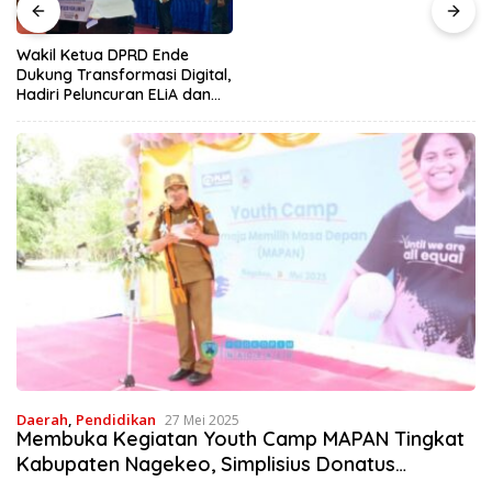
Hasil Alam di Desa Sisir
Wakil Ketua DPRD Ende
Dukung Transformasi Digital,
Hadiri Peluncuran ELiA dan
Implementasi SRIKANDI
Daerah
,
Pendidikan
27 Mei 2025
Membuka Kegiatan Youth Camp MAPAN Tingkat
Kabupaten Nagekeo, Simplisius Donatus
Apresiasi Yayasan Plan International Indonesia