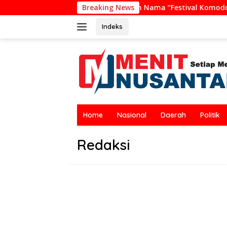
Langsung
Riung Tolak Penggunaan Nama “Festival Komodo Riung”, Nilai 
Breaking News
ke
konten
Indeks
Home
Nasional
Daerah
Politik
Redaksi