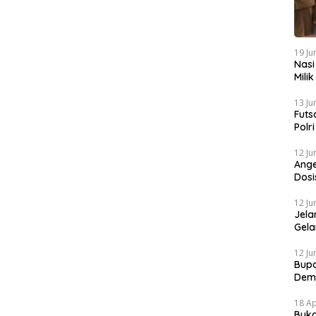
19 Ju
Nasi
Mili
Gibr
13 Ju
Futs
Polr
Mela
12 Ju
Ange
Dosi
Sapi
12 Ju
Jela
Gela
Grat
12 Ju
Bupa
Dem
18 Ap
Buka