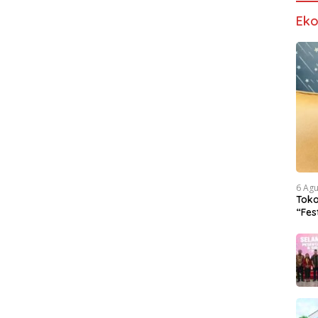
Ek
6 Ag
Tok
“Fes
Iden