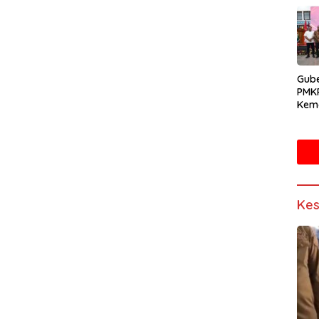
Gube
PMK
Kema
Doro
Mand
Sain
Kes