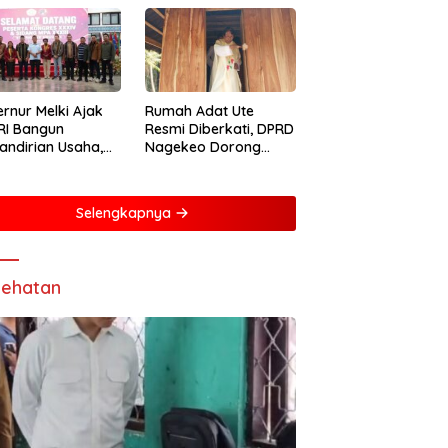
rnur Melki Ajak
Rumah Adat Ute
RI Bangun
Resmi Diberkati, DPRD
ndirian Usaha,
Nagekeo Dorong
ng NTT Lebih
Pengakuan
iri dan Berdaya
Masyarakat Adat
g
Selengkapnya
ehatan