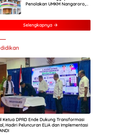
Penolakan UMKM Nangaroro,
Manajemen Putuskan Tunda
Rencana Pembangunan Gerai
Selengkapnya
didikan
l Ketua DPRD Ende Dukung Transformasi
tal, Hadiri Peluncuran ELiA dan Implementasi
ANDI