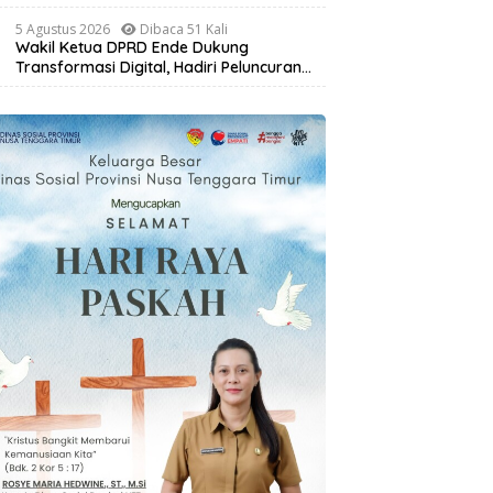
Masyarakat Lewat Pelatihan Pengolahan
Hasil Alam di Desa Sisir
5 Agustus 2026
Dibaca 51 Kali
Wakil Ketua DPRD Ende Dukung
Transformasi Digital, Hadiri Peluncuran
ELiA dan Implementasi SRIKANDI