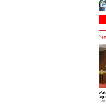
Pen
Waki
Digi
SRIK