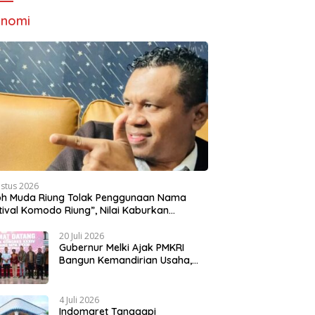
onomi
ustus 2026
oh Muda Riung Tolak Penggunaan Nama
tival Komodo Riung”, Nilai Kaburkan
titas Daerah
20 Juli 2026
Gubernur Melki Ajak PMKRI
Bangun Kemandirian Usaha,
Dorong NTT Lebih Mandiri dan
Berdaya Saing
4 Juli 2026
Indomaret Tanggapi