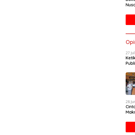
Nusa
Mah
Opi
27 Ju
Keti
Publi
28 Ju
Cint
Makn