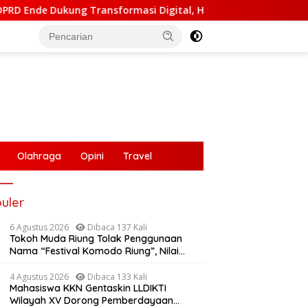
ng Transformasi Digital, Hadiri Peluncuran ELiA dan Implemen
Olahraga
Opini
Travel
uler
6 Agustus 2026
Dibaca 137 Kali
Tokoh Muda Riung Tolak Penggunaan
Nama “Festival Komodo Riung”, Nilai
Kaburkan Identitas Daerah
4 Agustus 2026
Dibaca 133 Kali
Mahasiswa KKN Gentaskin LLDIKTI
Wilayah XV Dorong Pemberdayaan