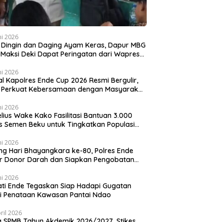
ni 2026
 Dingin dan Daging Ayam Keras, Dapur MBG
k Maksi Deki Dapat Peringatan dari Wapres
an
ni 2026
al Kapolres Ende Cup 2026 Resmi Bergulir,
i Perkuat Kebersamaan dengan Masyarakat
lui Olahraga
ni 2026
lius Wake Kako Fasilitasi Bantuan 3.000
s Semen Beku untuk Tingkatkan Populasi
 di NTT
ni 2026
ng Hari Bhayangkara ke-80, Polres Ende
r Donor Darah dan Siapkan Pengobatan
is
ni 2026
ti Ende Tegaskan Siap Hadapi Gugatan
i Penataan Kawasan Pantai Ndao
ril 2026
 SPMB Tahun Akdemik 2026/2027, Stikes