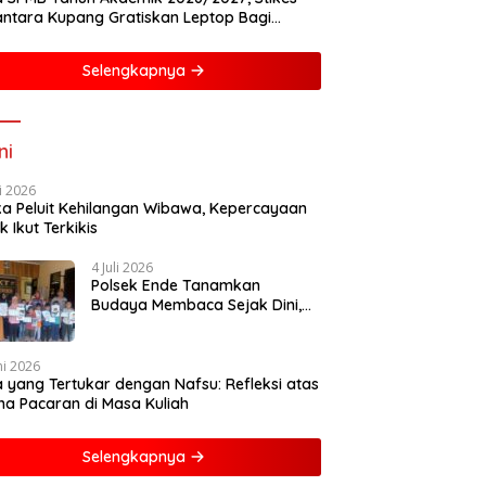
ntara Kupang Gratiskan Leptop Bagi
asiswa Baru
Selengkapnya
ni
li 2026
ka Peluit Kehilangan Wibawa, Kepercayaan
k Ikut Terkikis
4 Juli 2026
Polsek Ende Tanamkan
Budaya Membaca Sejak Dini,
Ajak Anak-anak Dekat dengan
Buku dan Polisi
ni 2026
a yang Tertukar dengan Nafsu: Refleksi atas
a Pacaran di Masa Kuliah
Selengkapnya