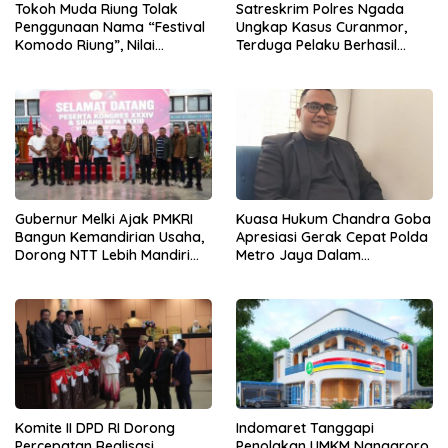
Tokoh Muda Riung Tolak
Satreskrim Polres Ngada
Penggunaan Nama “Festival
Ungkap Kasus Curanmor,
Komodo Riung”, Nilai
Terduga Pelaku Berhasil
Kaburkan Identitas Daerah
Diamankan
Gubernur Melki Ajak PMKRI
Kuasa Hukum Chandra Goba
Bangun Kemandirian Usaha,
Apresiasi Gerak Cepat Polda
Dorong NTT Lebih Mandiri
Metro Jaya Dalam
dan Berdaya Saing
Penanganan Kasus Dugaan
Tindak Pidana Persetubuhan
Terhadap Anak
Komite II DPD RI Dorong
Indomaret Tanggapi
Percepatan Realisasi
Penolakan UMKM Nangaroro,