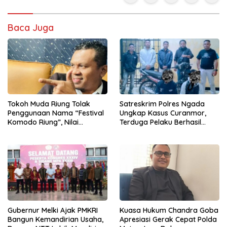
Baca Juga
Tokoh Muda Riung Tolak
Satreskrim Polres Ngada
Penggunaan Nama “Festival
Ungkap Kasus Curanmor,
Komodo Riung”, Nilai
Terduga Pelaku Berhasil
Kaburkan Identitas Daerah
Diamankan
Gubernur Melki Ajak PMKRI
Kuasa Hukum Chandra Goba
Bangun Kemandirian Usaha,
Apresiasi Gerak Cepat Polda