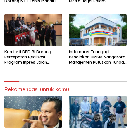
Dorong NTT Lebih Mandiri
Metro Jaya Dalam
dan Berdaya Saing
Penanganan Kasus Dugaan
Tindak Pidana Persetubuhan
Terhadap Anak
Komite II DPD RI Dorong
Indomaret Tanggapi
Percepatan Realisasi
Penolakan UMKM Nangaroro,
Program Inpres Jalan
Manajemen Putuskan Tunda
Daerah
Rencana Pembangunan
Gerai
Rekomendasi untuk kamu