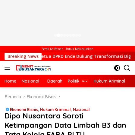
Scroll Ke Bawah Untuk Melanjutkan
Wakil Ketua DPRD Ende Dukung Transformasi Digital, Hadiri P
Breaking News
Home
Nasional
Daerah
Politik
Hukum Kriminal
Ek
Beranda
Ekonomi Bisnis
Ekonomi Bisnis
,
Hukum Kriminal
,
Nasional
Dipo Nusantara Soroti
Ketimpangan Data Limbah B3 dan
Tata Kelola FABA PLTU