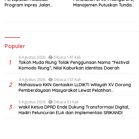
Program Inpres Jalan
Manajemen Putuskan Tunda
Daerah
Rencana Pembangunan
Gerai
Populer
6 Agustus 2026
Dibaca 147 Kali
1
Tokoh Muda Riung Tolak Penggunaan Nama “Festival
Komodo Riung”, Nilai Kaburkan Identitas Daerah
4 Agustus 2026
Dibaca 137 Kali
2
Mahasiswa KKN Gentaskin LLDIKTI Wilayah XV Dorong
Pemberdayaan Masyarakat Lewat Pelatihan
Pengolahan Hasil Alam di Desa Sisir
5 Agustus 2026
Dibaca 53 Kali
3
Wakil Ketua DPRD Ende Dukung Transformasi Digital,
Hadiri Peluncuran ELiA dan Implementasi SRIKANDI