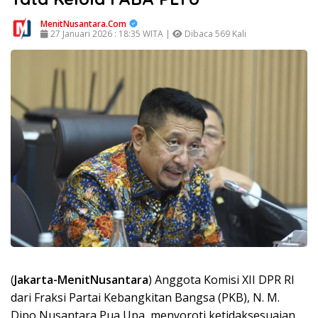
MenitNusantara.Com
27 Januari 2026 : 18:35 WITA |
Dibaca 569 Kali
(
Jakarta-MenitNusantara
) Anggota Komisi XII DPR RI
dari Fraksi Partai Kebangkitan Bangsa (PKB), N. M.
Dipo Nusantara Pua Upa, menyoroti ketidaksesuaian