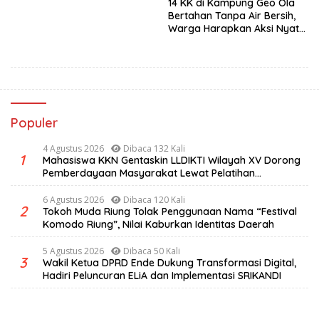
14 KK di Kampung Geo Ola
Bertahan Tanpa Air Bersih,
Warga Harapkan Aksi Nyata
Pemerintah
Populer
4 Agustus 2026
Dibaca 132 Kali
1
Mahasiswa KKN Gentaskin LLDIKTI Wilayah XV Dorong
Pemberdayaan Masyarakat Lewat Pelatihan
Pengolahan Hasil Alam di Desa Sisir
6 Agustus 2026
Dibaca 120 Kali
2
Tokoh Muda Riung Tolak Penggunaan Nama “Festival
Komodo Riung”, Nilai Kaburkan Identitas Daerah
5 Agustus 2026
Dibaca 50 Kali
3
Wakil Ketua DPRD Ende Dukung Transformasi Digital,
Hadiri Peluncuran ELiA dan Implementasi SRIKANDI