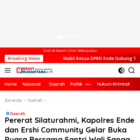
Scroll Ke Bawah Untuk Melanjutkan
erah
Breaking News
Wakil Ketua DPRD Ende Dukung Transformasi Digita
Home
Nasional
Daerah
Politik
Hukum Kriminal
Ek
Beranda
Daerah
Daerah
​Pererat Silaturahmi, Kapolres Ende
dan Ershi Community Gelar Buka
Puasa Bersama Santri Wali Sanga