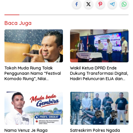
Baca Juga
Tokoh Muda Riung Tolak
Wakil Ketua DPRD Ende
Penggunaan Nama “Festival
Dukung Transformasi Digital,
Komodo Riung”, Nilai
Hadiri Peluncuran ELiA dan
Kaburkan Identitas Daerah
Implementasi SRIKANDI
Nama Venuz Je Raga
Satreskrim Polres Ngada