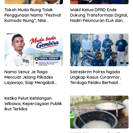
Tokoh Muda Riung Tolak
Wakil Ketua DPRD Ende
Penggunaan Nama “Festival
Dukung Transformasi Digital,
Komodo Riung”, Nilai
Hadiri Peluncuran ELiA dan
Kaburkan Identitas Daerah
Implementasi SRIKANDI
Nama Venuz Je Raga
Satreskrim Polres Ngada
Mencuat Jelang Pilkades
Ungkap Kasus Curanmor,
Lajawajo, Siap Mengabdi
Terduga Pelaku Berhasil
Jika Dipercaya
Diamankan
Ketika Peluit Kehilangan
Wibawa, Kepercayaan Publik
Ikut Terkikis