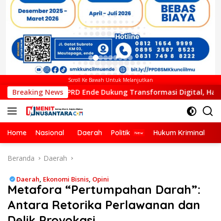
Scroll Ke Bawah Untuk Melanjutkan
Ende Dukung Transformasi Digital, Hadiri Peluncuran ELiA dan
Breaking News
Home
Nasional
Daerah
Politik
Hukum Kriminal
Ek
Beranda
Daerah
Daerah
,
Ekonomi Bisnis
,
Opini
Metafora “Pertumpahan Darah”:
Antara Retorika Perlawanan dan
Delik Provokasi