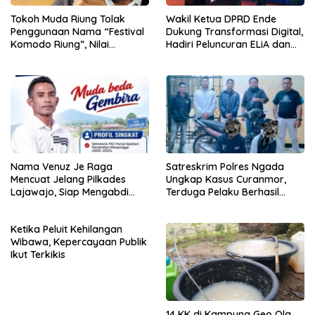
Tokoh Muda Riung Tolak
Wakil Ketua DPRD Ende
Penggunaan Nama “Festival
Dukung Transformasi Digital,
Komodo Riung”, Nilai
Hadiri Peluncuran ELiA dan
Kaburkan Identitas Daerah
Implementasi SRIKANDI
Nama Venuz Je Raga
Satreskrim Polres Ngada
Mencuat Jelang Pilkades
Ungkap Kasus Curanmor,
Lajawajo, Siap Mengabdi
Terduga Pelaku Berhasil
Jika Dipercaya
Diamankan
Ketika Peluit Kehilangan
Wibawa, Kepercayaan Publik
Ikut Terkikis
14 KK di Kampung Geo Ola