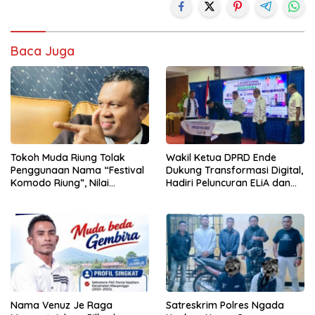
Baca Juga
Tokoh Muda Riung Tolak
Wakil Ketua DPRD Ende
Penggunaan Nama “Festival
Dukung Transformasi Digital,
Komodo Riung”, Nilai
Hadiri Peluncuran ELiA dan
Kaburkan Identitas Daerah
Implementasi SRIKANDI
Nama Venuz Je Raga
Satreskrim Polres Ngada