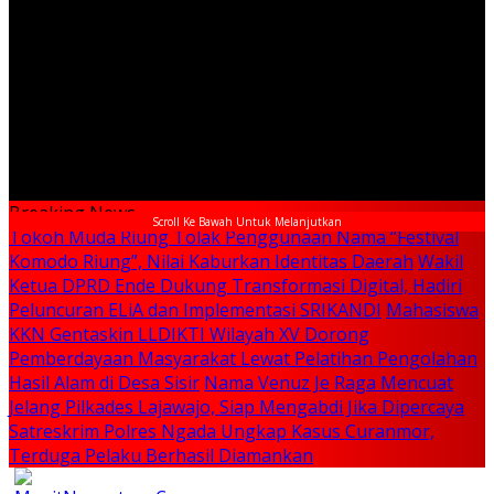
Breaking News
Scroll Ke Bawah Untuk Melanjutkan
Tokoh Muda Riung Tolak Penggunaan Nama “Festival
Komodo Riung”, Nilai Kaburkan Identitas Daerah
Wakil
Ketua DPRD Ende Dukung Transformasi Digital, Hadiri
Peluncuran ELiA dan Implementasi SRIKANDI
Mahasiswa
KKN Gentaskin LLDIKTI Wilayah XV Dorong
Pemberdayaan Masyarakat Lewat Pelatihan Pengolahan
Hasil Alam di Desa Sisir
Nama Venuz Je Raga Mencuat
Jelang Pilkades Lajawajo, Siap Mengabdi Jika Dipercaya
Satreskrim Polres Ngada Ungkap Kasus Curanmor,
Terduga Pelaku Berhasil Diamankan