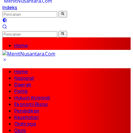
Indeks
Home
Nasional
Daerah
Politik
Home
Hukum Kriminal
Nasional
Ekonomi Bisnis
Daerah
Pendidikan
Politik
Kesehatan
Hukum Kriminal
Olahraga
Ekonomi Bisnis
Opini
Pendidikan
Travel
Kesehatan
Olahraga
Opini