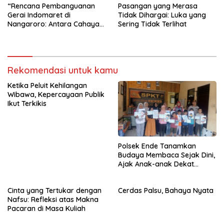
“Rencana Pembanguanan
Pasangan yang Merasa
Gerai Indomaret di
Tidak Dihargai: Luka yang
Nangaroro: Antara Cahaya
Sering Tidak Terlihat
Investasi dan Bayang-
Bayang Ekonomi Rakyat”
Rekomendasi untuk kamu
Ketika Peluit Kehilangan
Wibawa, Kepercayaan Publik
Ikut Terkikis
Polsek Ende Tanamkan
Budaya Membaca Sejak Dini,
Ajak Anak-anak Dekat
dengan Buku dan Polisi
Cinta yang Tertukar dengan
Cerdas Palsu, Bahaya Nyata
Nafsu: Refleksi atas Makna
Pacaran di Masa Kuliah