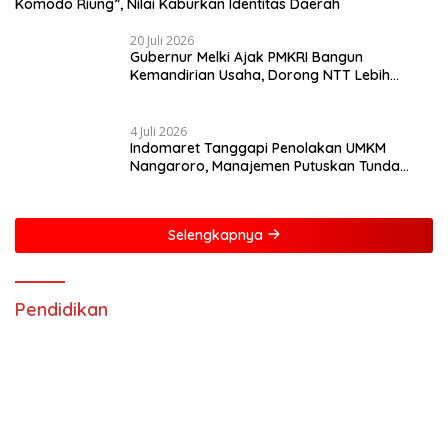
Komodo Riung”, Nilai Kaburkan Identitas Daerah
20 Juli 2026
Gubernur Melki Ajak PMKRI Bangun
Kemandirian Usaha, Dorong NTT Lebih
Mandiri dan Berdaya Saing
4 Juli 2026
Indomaret Tanggapi Penolakan UMKM
Nangaroro, Manajemen Putuskan Tunda
Rencana Pembangunan Gerai
Selengkapnya
Pendidikan