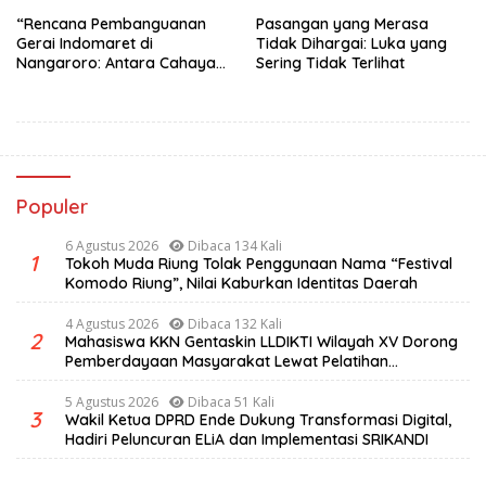
“Rencana Pembanguanan
Pasangan yang Merasa
Gerai Indomaret di
Tidak Dihargai: Luka yang
Nangaroro: Antara Cahaya
Sering Tidak Terlihat
Investasi dan Bayang-
Bayang Ekonomi Rakyat”
Populer
6 Agustus 2026
Dibaca 134 Kali
1
Tokoh Muda Riung Tolak Penggunaan Nama “Festival
Komodo Riung”, Nilai Kaburkan Identitas Daerah
4 Agustus 2026
Dibaca 132 Kali
2
Mahasiswa KKN Gentaskin LLDIKTI Wilayah XV Dorong
Pemberdayaan Masyarakat Lewat Pelatihan
Pengolahan Hasil Alam di Desa Sisir
5 Agustus 2026
Dibaca 51 Kali
3
Wakil Ketua DPRD Ende Dukung Transformasi Digital,
Hadiri Peluncuran ELiA dan Implementasi SRIKANDI