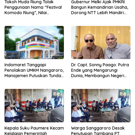
Tokoh Muda Riung Tolak
Gubernur Melki Ajak PMKRI
Penggunaan Nama “Festival
Bangun Kemandirian Usaha,
Komodo Riung”, Nilai
Dorong NTT Lebih Mandiri
Kaburkan Identitas Daerah
dan Berdaya Saing
Indomaret Tanggapi
Dr. Capt. Sonny Paago: Putra
Penolakan UMKM Nangaroro,
Ende yang Mengarungi
Manajemen Putuskan Tunda
Dunia, Membangun Negeri
Rencana Pembangunan
dari Laut hingga Pelayanan
Gerai
Iman
Kepala Suku Paumere Kecam
Warga Sanggaroro Desak
Kelalaian Pemerintah
Penutupan Tambang PT