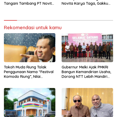
Tangani Tambang PT Novita
Novita Karya Taga, Gakkum
Karya Taga, Dalam Waktu
KLH Turun Verifikasi Dugaan
Dekat Kami Akan Lakukan
Pelanggaran Lingkungan
Aksi
Rekomendasi untuk kamu
Tokoh Muda Riung Tolak
Gubernur Melki Ajak PMKRI
Penggunaan Nama “Festival
Bangun Kemandirian Usaha,
Komodo Riung”, Nilai
Dorong NTT Lebih Mandiri
Kaburkan Identitas Daerah
dan Berdaya Saing