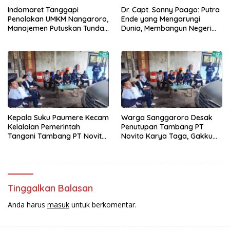
Indomaret Tanggapi
Dr. Capt. Sonny Paago: Putra
Penolakan UMKM Nangaroro,
Ende yang Mengarungi
Manajemen Putuskan Tunda
Dunia, Membangun Negeri
Rencana Pembangunan
dari Laut hingga Pelayanan
Gerai
Iman
Kepala Suku Paumere Kecam
Warga Sanggaroro Desak
Kelalaian Pemerintah
Penutupan Tambang PT
Tangani Tambang PT Novita
Novita Karya Taga, Gakkum
Karya Taga, Dalam Waktu
KLH Turun Verifikasi Dugaan
Dekat Kami Akan Lakukan
Pelanggaran Lingkungan
Aksi
Tinggalkan Balasan
Anda harus
masuk
untuk berkomentar.