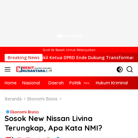
Scroll Ke Bawah Untuk Melanjutkan
Breaking News
Wakil Ketua DPRD Ende Dukung Transformasi Digital, Hadi
Home
Nasional
Daerah
Politik
Hukum Kriminal
Ek
Beranda
Ekonomi Bisnis
Ekonomi Bisnis
Sosok New Nissan Livina
Terungkap, Apa Kata NMI?