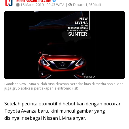
MenitNusantara.Com
16 Maret 2019 : 09:43 WITA |
Dibaca 1,250 Kali
Gambar New Livina sudah bisa dipesan beredar luas di media sosial dan
juga grup aplikasi percakapan elektronik. (ist)
Setelah pecinta otomotif dihebohkan dengan bocoran
Toyota Avanza baru, kini muncul gambar yang
disinyalir sebagai Nissan Livina anyar.