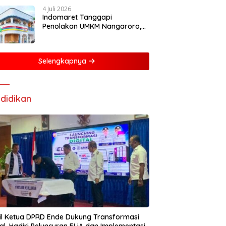
4 Juli 2026
Indomaret Tanggapi
Penolakan UMKM Nangaroro,
Manajemen Putuskan Tunda
Rencana Pembangunan Gerai
Selengkapnya
didikan
l Ketua DPRD Ende Dukung Transformasi