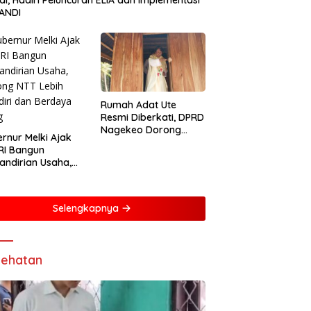
tal, Hadiri Peluncuran ELiA dan Implementasi
ANDI
Rumah Adat Ute
Resmi Diberkati, DPRD
Nagekeo Dorong
rnur Melki Ajak
Pengakuan
RI Bangun
Masyarakat Adat
ndirian Usaha,
ng NTT Lebih
iri dan Berdaya
g
Selengkapnya
ehatan