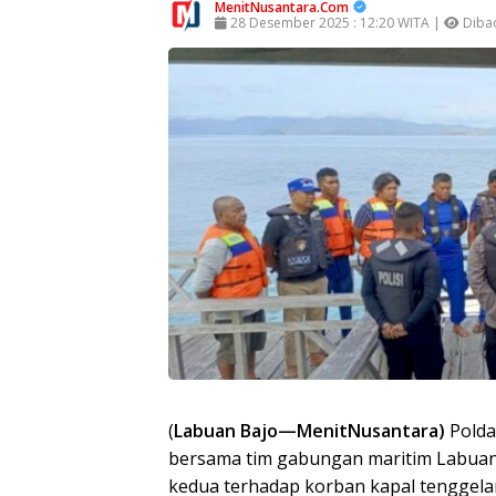
MenitNusantara.Com
28 Desember 2025 : 12:20 WITA |
Dibac
(
Labuan Bajo—MenitNusantara)
Polda
bersama tim gabungan maritim Labuan 
kedua terhadap korban kapal tenggelam