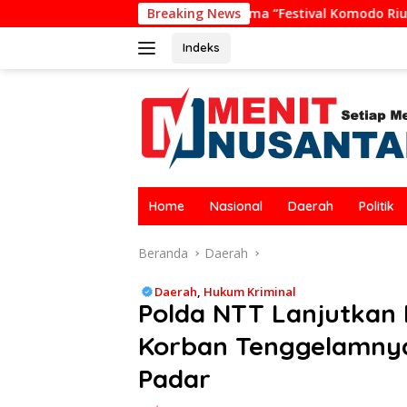
Langsung
nggunaan Nama “Festival Komodo Riung”, Nilai Kaburkan Ident
Breaking News
ke
konten
Indeks
Home
Nasional
Daerah
Politik
Beranda
Daerah
Daerah
,
Hukum Kriminal
Polda NTT Lanjutkan 
Korban Tenggelamnya 
Padar