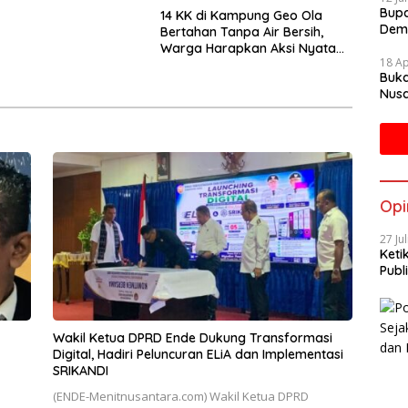
Bupa
14 KK di Kampung Geo Ola
Dem
Bertahan Tanpa Air Bersih,
Warga Harapkan Aksi Nyata
18 Ap
Pemerintah
Buka
Nusa
Mah
Opi
27 Ju
Keti
Publi
Wakil Ketua DPRD Ende Dukung Transformasi
Digital, Hadiri Peluncuran ELiA dan Implementasi
SRIKANDI
(ENDE-Menitnusantara.com) Wakil Ketua DPRD