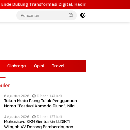
i Digital, Hadiri Peluncuran ELiA dan Implementasi SRIKANDI
Olahraga
Opini
Travel
uler
6 Agustus 2026
Dibaca 147 Kali
Tokoh Muda Riung Tolak Penggunaan
Nama “Festival Komodo Riung”, Nilai
Kaburkan Identitas Daerah
4 Agustus 2026
Dibaca 137 Kali
Mahasiswa KKN Gentaskin LLDIKTI
Wilayah XV Dorong Pemberdayaan