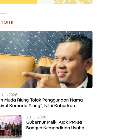
onomi
ustus 2026
oh Muda Riung Tolak Penggunaan Nama
tival Komodo Riung”, Nilai Kaburkan
titas Daerah
20 Juli 2026
Gubernur Melki Ajak PMKRI
Bangun Kemandirian Usaha,
Dorong NTT Lebih Mandiri dan
Berdaya Saing