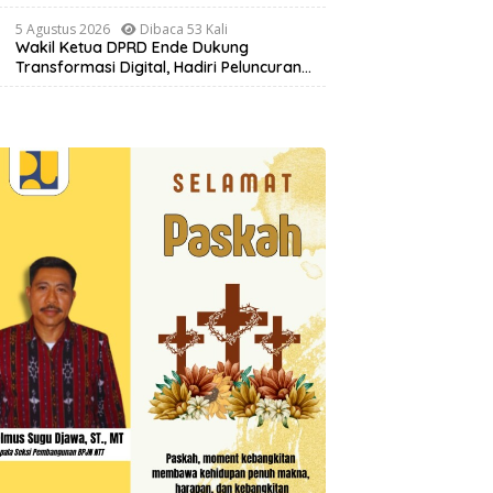
Masyarakat Lewat Pelatihan Pengolahan
Hasil Alam di Desa Sisir
5 Agustus 2026
Dibaca 53 Kali
Wakil Ketua DPRD Ende Dukung
Transformasi Digital, Hadiri Peluncuran
ELiA dan Implementasi SRIKANDI