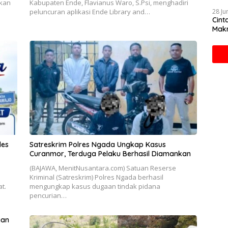
kan
Kabupaten Ende, Flavianus Waro, S.Psi, menghadiri
28 Ju
peluncuran aplikasi Ende Library and…
Cint
Makn
des
Satreskrim Polres Ngada Ungkap Kasus
Curanmor, Terduga Pelaku Berhasil Diamankan
(BAJAWA, MenitNusantara.com) Satuan Reserse
Kriminal (Satreskrim) Polres Ngada berhasil
t.
mengungkap kasus dugaan tindak pidana
pencurian…
aan