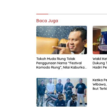
Baca Juga
Tokoh Muda Riung Tolak
Wakil Ke
Penggunaan Nama “Festival
Dukung T
Komodo Riung”, Nilai Kaburkan
Hadiri P
Identitas Daerah
Implemen
Ketika Pe
Wibawa, 
Ikut Terki