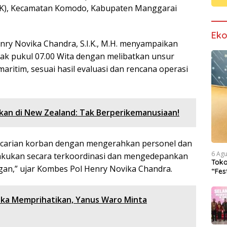
K), Kecamatan Komodo, Kabupaten Manggarai
Ek
y Novika Chandra, S.I.K., M.H. menyampaikan
jak pukul 07.00 Wita dengan melibatkan unsur
aritim, sesuai hasil evaluasi dan rencana operasi
n di New Zealand: Tak Berperikemanusiaan!
carian korban dengan mengerahkan personel dan
6 Ag
dilakukan secara terkoordinasi dan mengedepankan
Tok
gan,” ujar Kombes Pol Henry Novika Chandra.
“Fes
Iden
eteka Memprihatikan, Yanus Waro Minta