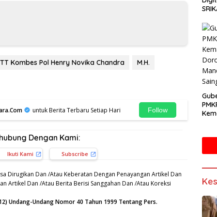
Digi
SRIK
TT Kombes Pol Henry Novika Chandra
M.H.
Gube
PMK
ara.Com
untuk Berita Terbaru Setiap Hari
Follow
Kema
Doro
Mand
rhubung Dengan Kami:
Sain
Ikuti Kami
Subscribe
sa Dirugikan Dan /Atau Keberatan Dengan Penayangan Artikel Dan
Kes
n Artikel Dan /Atau Berita Berisi Sanggahan Dan /Atau Koreksi
n (12) Undang-Undang Nomor 40 Tahun 1999 Tentang Pers.