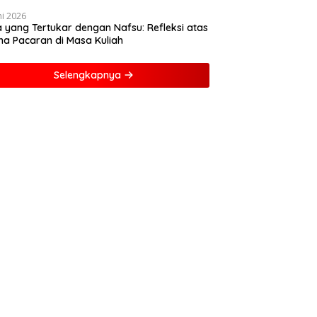
Ajak Anak-anak Dekat dengan
Buku dan Polisi
ni 2026
a yang Tertukar dengan Nafsu: Refleksi atas
a Pacaran di Masa Kuliah
Selengkapnya