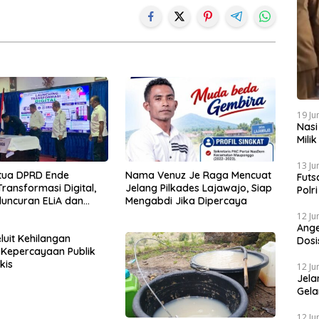
19 Ju
Nasi
Mili
Gibr
13 Ju
tua DPRD Ende
Nama Venuz Je Raga Mencuat
Futs
ransformasi Digital,
Jelang Pilkades Lajawajo, Siap
Polr
eluncuran ELiA dan
Mengabdi Jika Dipercaya
Mela
tasi SRIKANDI
12 Ju
Ange
luit Kehilangan
Dosi
Kepercayaan Publik
Sapi
kis
12 Ju
Jela
Gela
Grat
12 Ju