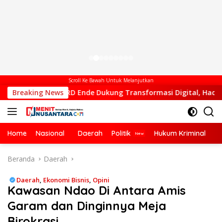
Scroll Ke Bawah Untuk Melanjutkan
Ende Dukung Transformasi Digital, Hadiri Peluncuran ELiA dan
Breaking News
Home
Nasional
Daerah
Politik
Hukum Kriminal
Ek
Beranda
Daerah
Daerah
,
Ekonomi Bisnis
,
Opini
Kawasan Ndao Di Antara Amis
Garam dan Dinginnya Meja
Birokrasi