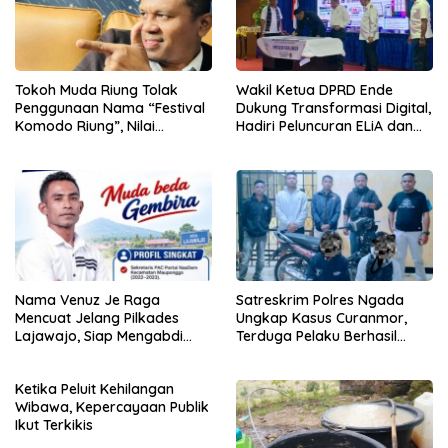
Tokoh Muda Riung Tolak
Wakil Ketua DPRD Ende
Penggunaan Nama “Festival
Dukung Transformasi Digital,
Komodo Riung”, Nilai
Hadiri Peluncuran ELiA dan
Kaburkan Identitas Daerah
Implementasi SRIKANDI
Nama Venuz Je Raga
Satreskrim Polres Ngada
Mencuat Jelang Pilkades
Ungkap Kasus Curanmor,
Lajawajo, Siap Mengabdi
Terduga Pelaku Berhasil
Jika Dipercaya
Diamankan
Ketika Peluit Kehilangan
Wibawa, Kepercayaan Publik
Ikut Terkikis