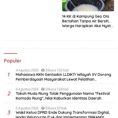
14 KK di Kampung Geo Ola
Bertahan Tanpa Air Bersih,
Warga Harapkan Aksi Nyata
Pemerintah
Populer
4 Agustus 2026
Dibaca 132 Kali
1
Mahasiswa KKN Gentaskin LLDIKTI Wilayah XV Dorong
Pemberdayaan Masyarakat Lewat Pelatihan
Pengolahan Hasil Alam di Desa Sisir
6 Agustus 2026
Dibaca 128 Kali
2
Tokoh Muda Riung Tolak Penggunaan Nama “Festival
Komodo Riung”, Nilai Kaburkan Identitas Daerah
5 Agustus 2026
Dibaca 50 Kali
3
Wakil Ketua DPRD Ende Dukung Transformasi Digital,
Hadiri Peluncuran ELiA dan Implementasi SRIKANDI