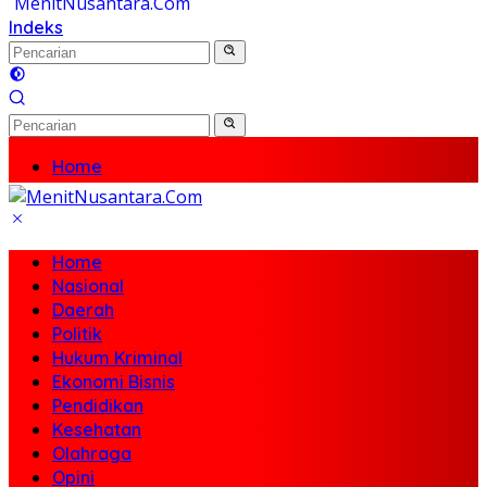
Indeks
Home
Nasional
Daerah
Politik
Home
Hukum Kriminal
Nasional
Ekonomi Bisnis
Daerah
Pendidikan
Politik
Kesehatan
Hukum Kriminal
Olahraga
Ekonomi Bisnis
Opini
Pendidikan
Travel
Kesehatan
Olahraga
Opini