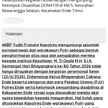
Kelompok Disabilitas DONATIR di KM 5, Kelurahan
Rewarangga Selatan, Kecamatan Ende Timur.
Berikutnya
Halaman:
1
2
AKBP Yudhi Franata
Kapolres mengunjungi sejumlah
purnawirawan dan warakawuri Polri sebagai bentuk
penghormatan atas jasa dan pengabdian mereka
kepada institusi Kepolisian.
M. Tr.Opsla
M.H.
S.I.K.
Semangat Hari Bhayangkara ke-80 Tahun 2026 tidak
hanya dirayakan dengan kegiatan seremonial
Senin
(22/6/2026). Didampingi Ketua Bhayangkari Cabang
Ende beserta pengurus dan para Pejabat Utama (PJU)
Polres Ende
serta kelompok penyandang disabilitas di
Kabupaten Ende
tetapi juga diwujudkan melalui aksi
nyata kepedulian kepada masyarakat. Hal itulah yang
ditunjukkan Kapolres Ende
warakawuri Polri
yang