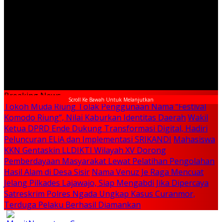
Breaking News
Scroll Ke Bawah Untuk Melanjutkan
Tokoh Muda Riung Tolak Penggunaan Nama “Festival
Komodo Riung”, Nilai Kaburkan Identitas Daerah
Wakil
Ketua DPRD Ende Dukung Transformasi Digital, Hadiri
Peluncuran ELiA dan Implementasi SRIKANDI
Mahasiswa
KKN Gentaskin LLDIKTI Wilayah XV Dorong
Pemberdayaan Masyarakat Lewat Pelatihan Pengolahan
Hasil Alam di Desa Sisir
Nama Venuz Je Raga Mencuat
Jelang Pilkades Lajawajo, Siap Mengabdi Jika Dipercaya
Satreskrim Polres Ngada Ungkap Kasus Curanmor,
Terduga Pelaku Berhasil Diamankan