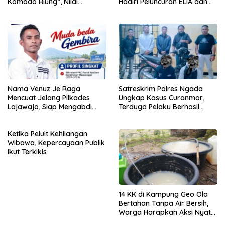
Komodo Riung”, Nilai
Hadiri Peluncuran ELiA dan
Kaburkan Identitas Daerah
Implementasi SRIKANDI
Nama Venuz Je Raga
Satreskrim Polres Ngada
Mencuat Jelang Pilkades
Ungkap Kasus Curanmor,
Lajawajo, Siap Mengabdi
Terduga Pelaku Berhasil
Jika Dipercaya
Diamankan
Ketika Peluit Kehilangan
Wibawa, Kepercayaan Publik
Ikut Terkikis
14 KK di Kampung Geo Ola
Bertahan Tanpa Air Bersih,
Warga Harapkan Aksi Nyata
Pemerintah