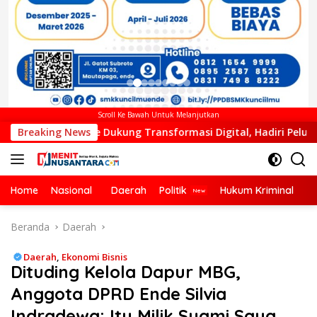
Scroll Ke Bawah Untuk Melanjutkan
Dukung Transformasi Digital, Hadiri Peluncuran ELiA dan Imple
Breaking News
Home
Nasional
Daerah
Politik
Hukum Kriminal
Ek
Beranda
Daerah
Daerah
,
Ekonomi Bisnis
Dituding Kelola Dapur MBG,
Anggota DPRD Ende Silvia
Indradewa: Itu Milik Suami Saya