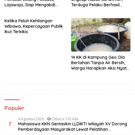
Lajawajo, Siap Mengabdi
Terduga Pelaku Berhasil
Jika Dipercaya
Diamankan
Ketika Peluit Kehilangan
Wibawa, Kepercayaan Publik
Ikut Terkikis
14 KK di Kampung Geo Ola
Bertahan Tanpa Air Bersih,
Warga Harapkan Aksi Nyata
Pemerintah
Populer
4 Agustus 2026
Dibaca 132 Kali
1
Mahasiswa KKN Gentaskin LLDIKTI Wilayah XV Dorong
Pemberdayaan Masyarakat Lewat Pelatihan
Pengolahan Hasil Alam di Desa Sisir