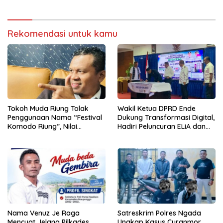
Rekomendasi untuk kamu
Tokoh Muda Riung Tolak
Wakil Ketua DPRD Ende
Penggunaan Nama “Festival
Dukung Transformasi Digital,
Komodo Riung”, Nilai
Hadiri Peluncuran ELiA dan
Kaburkan Identitas Daerah
Implementasi SRIKANDI
Nama Venuz Je Raga
Satreskrim Polres Ngada
Mencuat Jelang Pilkades
Ungkap Kasus Curanmor,