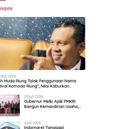
onomi
ustus 2026
oh Muda Riung Tolak Penggunaan Nama
tival Komodo Riung”, Nilai Kaburkan
titas Daerah
20 Juli 2026
Gubernur Melki Ajak PMKRI
Bangun Kemandirian Usaha,
Dorong NTT Lebih Mandiri dan
Berdaya Saing
4 Juli 2026
Indomaret Tanggapi