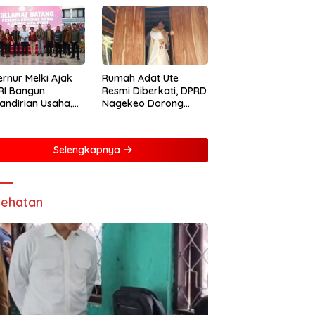
rnur Melki Ajak
Rumah Adat Ute
RI Bangun
Resmi Diberkati, DPRD
ndirian Usaha,
Nagekeo Dorong
ng NTT Lebih
Pengakuan
iri dan Berdaya
Masyarakat Adat
g
Selengkapnya
ehatan