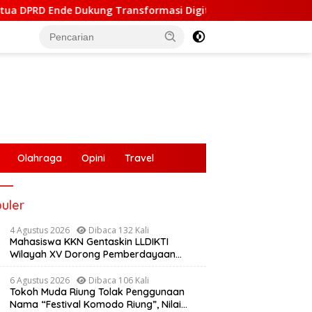
 Digital, Hadiri Peluncuran ELiA dan Implementasi SRIKANDI
Olahraga
Opini
Travel
uler
4 Agustus 2026
Dibaca 132 Kali
Mahasiswa KKN Gentaskin LLDIKTI
Wilayah XV Dorong Pemberdayaan
Masyarakat Lewat Pelatihan Pengolahan
Hasil Alam di Desa Sisir
6 Agustus 2026
Dibaca 106 Kali
Tokoh Muda Riung Tolak Penggunaan
Nama “Festival Komodo Riung”, Nilai