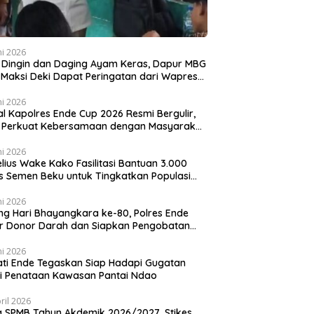
ni 2026
 Dingin dan Daging Ayam Keras, Dapur MBG
k Maksi Deki Dapat Peringatan dari Wapres
an
ni 2026
al Kapolres Ende Cup 2026 Resmi Bergulir,
i Perkuat Kebersamaan dengan Masyarakat
lui Olahraga
ni 2026
lius Wake Kako Fasilitasi Bantuan 3.000
s Semen Beku untuk Tingkatkan Populasi
 di NTT
ni 2026
ng Hari Bhayangkara ke-80, Polres Ende
r Donor Darah dan Siapkan Pengobatan
is
ni 2026
ti Ende Tegaskan Siap Hadapi Gugatan
i Penataan Kawasan Pantai Ndao
ril 2026
 SPMB Tahun Akdemik 2026/2027, Stikes