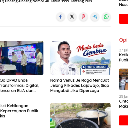
n (12) Undang-Undang Nomor 40 Tahun 1999 Tentang Pers.
Nusa
Mah
Opi
27 Ju
Keti
Publi
tua DPRD Ende
Nama Venuz Je Raga Mencuat
ransformasi Digital,
Jelang Pilkades Lajawajo, Siap
eluncuran ELiA dan
Mengabdi Jika Dipercaya
tasi SRIKANDI
28 Ju
Cint
luit Kehilangan
Makn
Kepercayaan Publik
kis