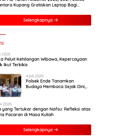
ntara Kupang Gratiskan Leptop Bagi
asiswa Baru
Selengkapnya
ni
li 2026
ka Peluit Kehilangan Wibawa, Kepercayaan
k Ikut Terkikis
4 Juli 2026
Polsek Ende Tanamkan
Budaya Membaca Sejak Dini,
Ajak Anak-anak Dekat dengan
Buku dan Polisi
ni 2026
a yang Tertukar dengan Nafsu: Refleksi atas
a Pacaran di Masa Kuliah
Selengkapnya