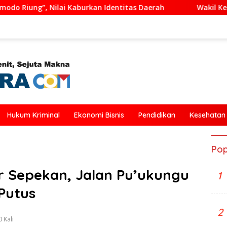
itas Daerah
Wakil Ketua DPRD Ende Dukung Transformasi
Hukum Kriminal
Ekonomi Bisnis
Pendidikan
Kesehatan
Pop
r Sepekan, Jalan Pu’ukungu
1
Putus
2
 Kali