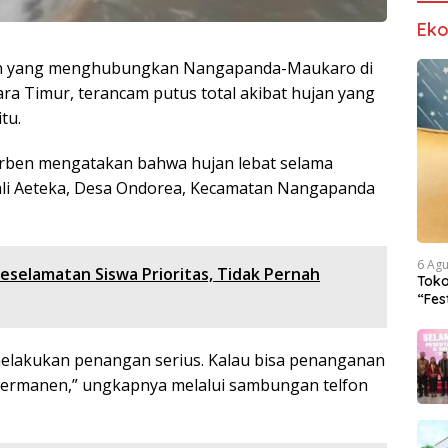
Ek
lan yang menghubungkan Nangapanda-Maukaro di
a Timur, terancam putus total akibat hujan yang
tu.
rben mengatakan bahwa hujan lebat selama
kali Aeteka, Desa Ondorea, Kecamatan Nangapanda
6 Ag
eselamatan Siswa Prioritas, Tidak Pernah
Tok
“Fes
Iden
melakukan penangan serius. Kalau bisa penanganan
 permanen,” ungkapnya melalui sambungan telfon