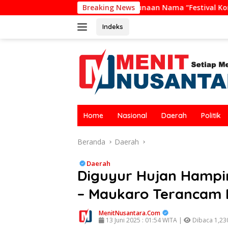
Langsung
ggunaan Nama “Festival Komodo Riung”, Nilai Kaburkan Ident
Breaking News
ke
konten
Indeks
Home
Nasional
Daerah
Politik
Beranda
Daerah
Daerah
Diguyur Hujan Hampi
– Maukaro Terancam 
MenitNusantara.Com
13 Juni 2025 : 01:54 WITA |
Dibaca 1,230