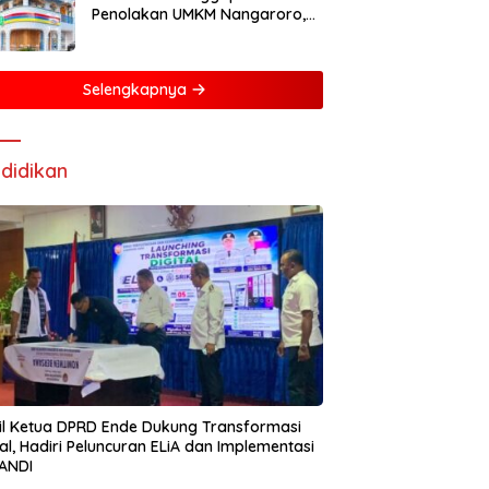
Penolakan UMKM Nangaroro,
Manajemen Putuskan Tunda
Rencana Pembangunan Gerai
Selengkapnya
didikan
l Ketua DPRD Ende Dukung Transformasi
tal, Hadiri Peluncuran ELiA dan Implementasi
ANDI