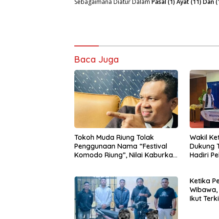
Sebagaimana Diatur Dalam
Pasal (1) Ayat (11) Da
Baca Juga
Tokoh Muda Riung Tolak
Wakil Ke
Penggunaan Nama “Festival
Dukung T
Komodo Riung”, Nilai Kaburkan
Hadiri P
Identitas Daerah
Implemen
Ketika Pe
Wibawa, 
Ikut Terki