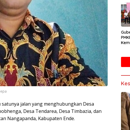
Gube
PMK
Kema
Doro
Mand
Sain
Kes
bepa
u satunya jalan yang menghubungkan Desa
obhenga, Desa Tendarea, Desa Timbazia, dan
tan Nangapanda, Kabupaten Ende.