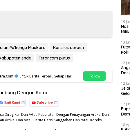
19 Ju
Nasi
Mili
Gibr
13 Ju
Futs
alan Pu'kungu Maukaro
Kanisius durben
Polr
Mela
 kabupaten ende
Terancam putus
12 Ju
Ange
Dosi
ara.Com
untuk Berita Terbaru Setiap Hari
Follow
Sapi
12 Ju
Jela
rhubung Dengan Kami:
Gela
Grat
Ikuti Kami
Subscribe
12 Ju
Bupa
Dem
sa Dirugikan Dan /Atau Keberatan Dengan Penayangan Artikel Dan
n Artikel Dan /Atau Berita Berisi Sanggahan Dan /Atau Koreksi
18 Ap
Buka