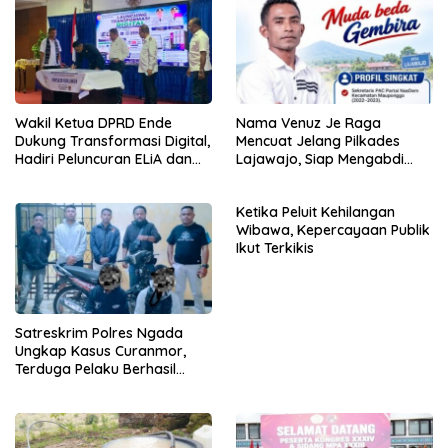
Wakil Ketua DPRD Ende
Nama Venuz Je Raga
Dukung Transformasi Digital,
Mencuat Jelang Pilkades
Hadiri Peluncuran ELiA dan
Lajawajo, Siap Mengabdi
Implementasi SRIKANDI
Jika Dipercaya
Ketika Peluit Kehilangan
Wibawa, Kepercayaan Publik
Ikut Terkikis
Satreskrim Polres Ngada
Ungkap Kasus Curanmor,
Terduga Pelaku Berhasil
Diamankan