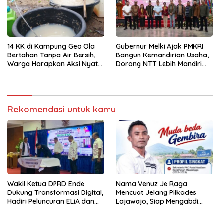
14 KK di Kampung Geo Ola
Gubernur Melki Ajak PMKRI
Bertahan Tanpa Air Bersih,
Bangun Kemandirian Usaha,
Warga Harapkan Aksi Nyata
Dorong NTT Lebih Mandiri
Pemerintah
dan Berdaya Saing
Rekomendasi untuk kamu
Wakil Ketua DPRD Ende
Nama Venuz Je Raga
Dukung Transformasi Digital,
Mencuat Jelang Pilkades
Hadiri Peluncuran ELiA dan
Lajawajo, Siap Mengabdi
Implementasi SRIKANDI
Jika Dipercaya