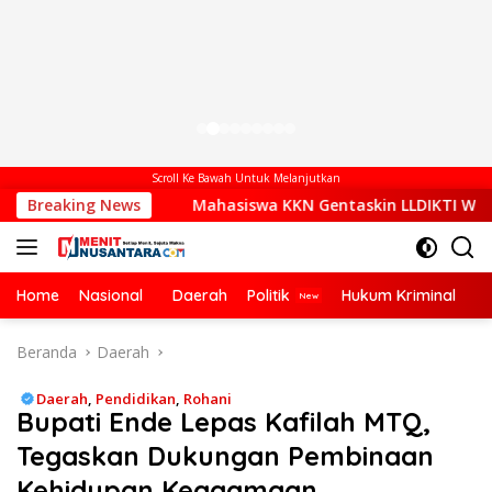
Scroll Ke Bawah Untuk Melanjutkan
DI
Breaking News
Mahasiswa KKN Gentaskin LLDIKTI Wilayah XV Dorong
Home
Nasional
Daerah
Politik
Hukum Kriminal
Ek
Beranda
Daerah
Daerah
,
Pendidikan
,
Rohani
Bupati Ende Lepas Kafilah MTQ,
Tegaskan Dukungan Pembinaan
Kehidupan Keagamaan