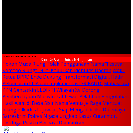
Breaking News
Scroll Ke Bawah Untuk Melanjutkan
Tokoh Muda Riung Tolak Penggunaan Nama “Festival
Komodo Riung”, Nilai Kaburkan Identitas Daerah
Wakil
Ketua DPRD Ende Dukung Transformasi Digital, Hadiri
Peluncuran ELiA dan Implementasi SRIKANDI
Mahasiswa
KKN Gentaskin LLDIKTI Wilayah XV Dorong
Pemberdayaan Masyarakat Lewat Pelatihan Pengolahan
Hasil Alam di Desa Sisir
Nama Venuz Je Raga Mencuat
Jelang Pilkades Lajawajo, Siap Mengabdi Jika Dipercaya
Satreskrim Polres Ngada Ungkap Kasus Curanmor,
Terduga Pelaku Berhasil Diamankan