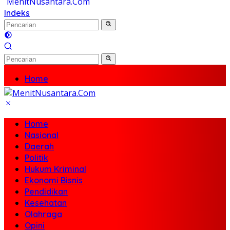
Indeks
Home
Nasional
Daerah
Politik
Home
Hukum Kriminal
Nasional
Ekonomi Bisnis
Daerah
Pendidikan
Politik
Kesehatan
Hukum Kriminal
Olahraga
Ekonomi Bisnis
Opini
Pendidikan
Travel
Kesehatan
Olahraga
Opini