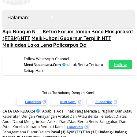
Berikutnya
Halaman:
1
2
Ayo Bangun NTT
Ketua Forum Taman Baca Masyarakat
(FTBM) NTT
Melki-Jhoni Gubernur Terpilih NTT
Melkiades Laka Lena
Policarpus Do
Follow WhatsApp Channel
MenitNusantara.Com
untuk Berita Terbaru
Follow
Setiap Hari
Tetap Terhubung Dengan Kami:
Laporkan
Ikuti Kami
Subscribe
CATATAN REDAKSI
:
Apabila Ada Pihak Yang Merasa Dirugikan Dan /Atau
Keberatan Dengan Penayangan Artikel Dan /Atau Berita Tersebut Diatas,
Anda Dapat Mengirimkan Artikel Dan /Atau Berita Berisi Sanggahan Dan
/Atau Koreksi Kepada Redaksi Kami
,
Laporkan
Sebagaimana Diatur Dalam
Pasal (1) Ayat (11) Dan (12) Undang-Undang