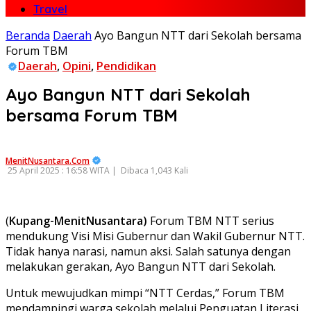
Travel
Beranda
Daerah
Ayo Bangun NTT dari Sekolah bersama
Forum TBM
Daerah
,
Opini
,
Pendidikan
Ayo Bangun NTT dari Sekolah
bersama Forum TBM
MenitNusantara.Com
25 April 2025 : 16:58 WITA |
Dibaca 1,043 Kali
(
Kupang-MenitNusantara)
Forum TBM NTT serius
mendukung Visi Misi Gubernur dan Wakil Gubernur NTT.
Tidak hanya narasi, namun aksi. Salah satunya dengan
melakukan gerakan, Ayo Bangun NTT dari Sekolah.
Untuk mewujudkan mimpi “NTT Cerdas,” Forum TBM
mendampingi warga sekolah melalui Penguatan Literasi,