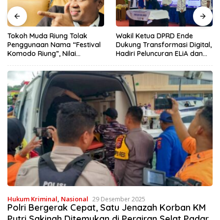
Tokoh Muda Riung Tolak
Wakil Ketua DPRD Ende
Penggunaan Nama “Festival
Dukung Transformasi Digital,
Komodo Riung”, Nilai
Hadiri Peluncuran ELiA dan
Kaburkan Identitas Daerah
Implementasi SRIKANDI
Hukum Kriminal
,
Nasional
29 Desember 2025
Polri Bergerak Cepat, Satu Jenazah Korban KM
Putri Sakinah Ditemukan di Perairan Selat Padar