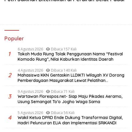
Populer
6 Agustus 2026
Dibaca 157 Kali
1
Tokoh Muda Riung Tolak Penggunaan Nama “Festival
Komodo Riung”, Nilai Kaburkan Identitas Daerah
4 Agustus 2026
Dibaca 140 Kali
2
Mahasiswa KKN Gentaskin LLDIKTI Wilayah XV Dorong
Pemberdayaan Masyarakat Lewat Pelatihan
Pengolahan Hasil Alam di Desa Sisir
9 Agustus 2026
Dibaca 71 Kali
3
Wartawan Florespos.net- Siap Maju Pikades Aeramo,
Usung Semangat To’o Jogho Waga Sama
5 Agustus 2026
Dibaca 56 Kali
4
Wakil Ketua DPRD Ende Dukung Transformasi Digital,
Hadiri Peluncuran ELiA dan Implementasi SRIKANDI