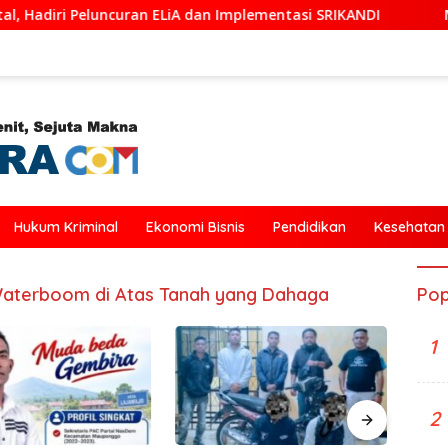
ncuran ELiA dan Implementasi SRIKANDI
Mahasiswa KKN 
Hukum Kriminal
Ekonomi Bisnis
Pendidikan
Kesehatan
Waterboom di Atas Tanah yang Dahaga
Pop
Ketik
1
Wiba
Ikut T
2