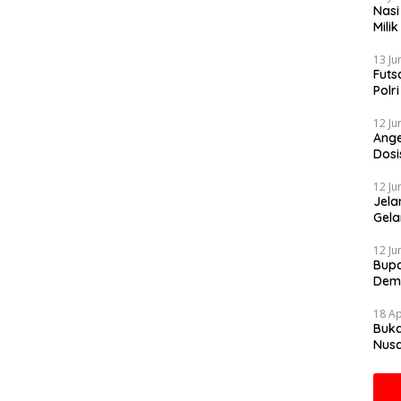
Nasi
Mili
Gibr
13 Ju
Futs
Polr
Mela
12 Ju
Ange
Dosi
Sapi
12 Ju
Jela
Gela
Grat
12 Ju
Bupa
Dem
18 Ap
Buka
Nusa
Mah