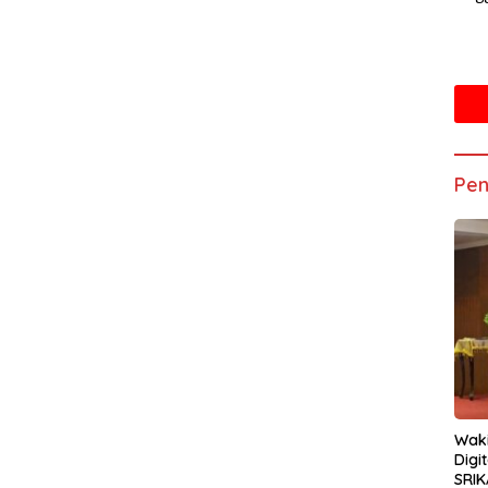
Pen
Waki
Digi
SRIK