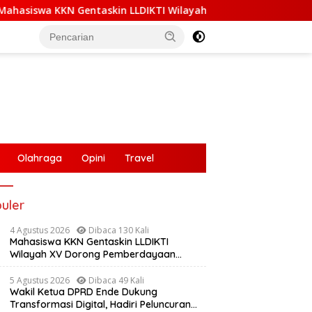
Gentaskin LLDIKTI Wilayah XV Dorong Pemberdayaan Masyarakat
Olahraga
Opini
Travel
uler
4 Agustus 2026
Dibaca 130 Kali
a Peluit Kehilangan
Mahasiswa KKN Gentaskin LLDIKTI
wa, Kepercayaan Publik
Wilayah XV Dorong Pemberdayaan
erkikis
Masyarakat Lewat Pelatihan Pengolahan
Hasil Alam di Desa Sisir
5 Agustus 2026
Dibaca 49 Kali
Wakil Ketua DPRD Ende Dukung
Transformasi Digital, Hadiri Peluncuran