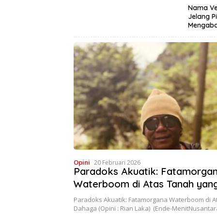
Nama Ve
 DPRD Ende
Jelang P
formasi Digital,
Mengabdi
curan ELiA dan
i SRIKANDI
Opini
20 Februari 2026
Paradoks Akuatik: Fatamorga
Waterboom di Atas Tanah yan
Paradoks Akuatik: Fatamorgana Waterboom di A
Dahaga (Opini : Rian Laka) (Ende-MenitNusantar