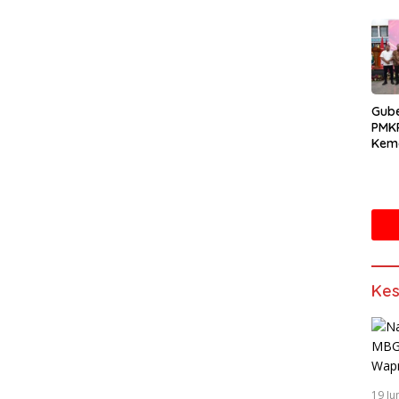
Gube
PMK
Kema
Doro
Mand
Sain
Kes
19 Ju