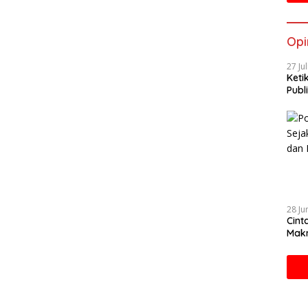
Opi
27 Ju
Keti
Publi
28 Ju
Cint
Makn