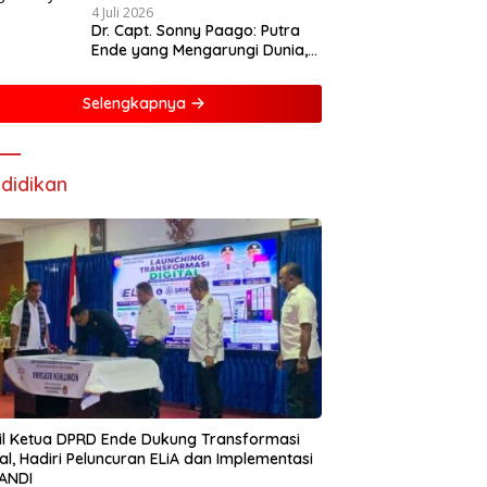
4 Juli 2026
Dr. Capt. Sonny Paago: Putra
Ende yang Mengarungi Dunia,
Membangun Negeri dari Laut
hingga Pelayanan Iman
Selengkapnya
didikan
l Ketua DPRD Ende Dukung Transformasi
tal, Hadiri Peluncuran ELiA dan Implementasi
ANDI