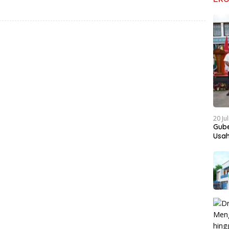
20 Ju
Gube
Usah
Sain