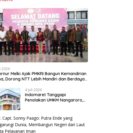
li 2026
rnur Melki Ajak PMKRI Bangun Kemandirian
a, Dorong NTT Lebih Mandiri dan Berdaya
g
4 Juli 2026
Indomaret Tanggapi
Penolakan UMKM Nangaroro,
Manajemen Putuskan Tunda
Rencana Pembangunan Gerai