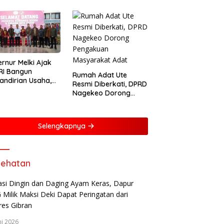
rnur Melki Ajak
RI Bangun
Rumah Adat Ute
ndirian Usaha,
Resmi Diberkati, DPRD
ng NTT Lebih
Nagekeo Dorong
iri dan Berdaya
Pengakuan
g
Masyarakat Adat
Selengkapnya
ehatan
ni 2026