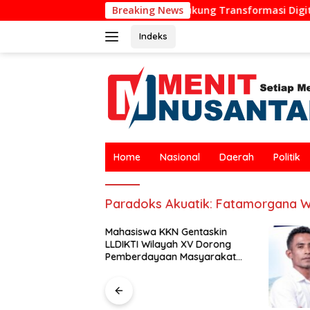
Langsung
akil Ketua DPRD Ende Dukung Transformasi Digital, Hadiri Pelu
Breaking News
ke
konten
Indeks
Home
Nasional
Daerah
Politik
Paradoks Akuatik: Fatamorgana 
Mahasiswa KKN Gentaskin
LLDIKTI Wilayah XV Dorong
Pemberdayaan Masyarakat
Lewat Pelatihan Pengolahan
Hasil Alam di Desa Sisir