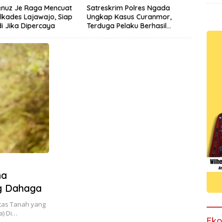
nuz Je Raga Mencuat
Satreskrim Polres Ngada
ilkades Lajawajo, Siap
Ungkap Kasus Curanmor,
 Jika Dipercaya
Terduga Pelaku Berhasil
Diamankan
na
g Dahaga
tas Tanah yang
a) Di…
Ek