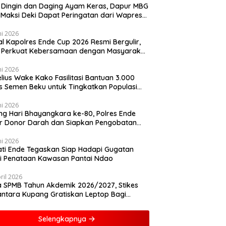
 Dingin dan Daging Ayam Keras, Dapur MBG
k Maksi Deki Dapat Peringatan dari Wapres
an
ni 2026
al Kapolres Ende Cup 2026 Resmi Bergulir,
i Perkuat Kebersamaan dengan Masyarakat
lui Olahraga
ni 2026
lius Wake Kako Fasilitasi Bantuan 3.000
s Semen Beku untuk Tingkatkan Populasi
 di NTT
ni 2026
ng Hari Bhayangkara ke-80, Polres Ende
r Donor Darah dan Siapkan Pengobatan
is
ni 2026
ti Ende Tegaskan Siap Hadapi Gugatan
i Penataan Kawasan Pantai Ndao
ril 2026
 SPMB Tahun Akdemik 2026/2027, Stikes
ntara Kupang Gratiskan Leptop Bagi
asiswa Baru
Selengkapnya