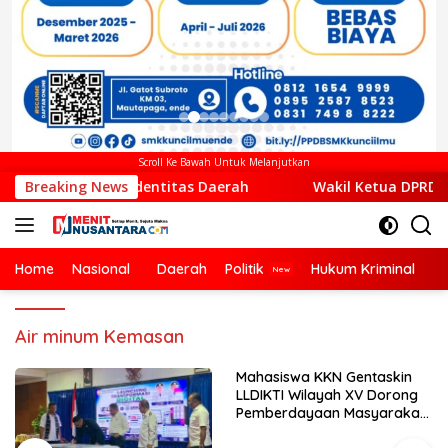
Scroll Ke Bawah Untuk Melanjutkan
n Identitas Daerah
Breaking News
Wakil Ketua DPRD Ende Dukung Tran
Home
Nasional
Daerah
Politik
Hukum Kriminal
Ek
Air minum Kemasan
Mahasiswa KKN Gentaskin
LLDIKTI Wilayah XV Dorong
Pemberdayaan Masyarakat
Lewat Pelatihan Pengolahan