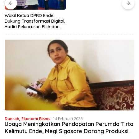
Hasil Alam di Desa Sisir
Wakil Ketua DPRD Ende
Dukung Transformasi Digital,
Hadiri Peluncuran ELiA dan
Implementasi SRIKANDI
Daerah
,
Ekonomi Bisnis
14 Februari 2026
Upaya Meningkatkan Pendapatan Perumda Tirta
Kelimutu Ende, Megi Sigasare Dorong Produksi
Air Minum Dalam Kemasan