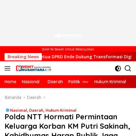
Scroll Ke Bawah Untuk Melanjutkan
l Ketua DPRD Ende Dukung Transformasi Digital, Hadiri Pelunc
Breaking News
Home
Nasional
Daerah
Politik
Hukum Kriminal
Ek
Beranda
Daerah
Nasional
,
Daerah
,
Hukum Kriminal
Polda NTT Hormati Permintaan
Keluarga Korban KM Putri Sakinah,
Kabidhumas Harap Publik Jaga