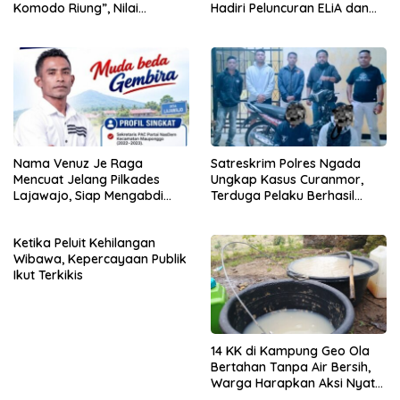
Komodo Riung”, Nilai
Hadiri Peluncuran ELiA dan
Kaburkan Identitas Daerah
Implementasi SRIKANDI
Nama Venuz Je Raga
Satreskrim Polres Ngada
Mencuat Jelang Pilkades
Ungkap Kasus Curanmor,
Lajawajo, Siap Mengabdi
Terduga Pelaku Berhasil
Jika Dipercaya
Diamankan
Ketika Peluit Kehilangan
Wibawa, Kepercayaan Publik
Ikut Terkikis
14 KK di Kampung Geo Ola
Bertahan Tanpa Air Bersih,
Warga Harapkan Aksi Nyata
Pemerintah