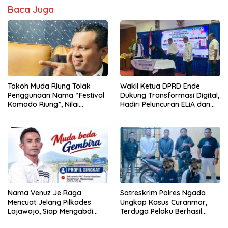
Baca Juga
Tokoh Muda Riung Tolak
Wakil Ketua DPRD Ende
Penggunaan Nama “Festival
Dukung Transformasi Digital,
Komodo Riung”, Nilai
Hadiri Peluncuran ELiA dan
Kaburkan Identitas Daerah
Implementasi SRIKANDI
Nama Venuz Je Raga
Satreskrim Polres Ngada
Mencuat Jelang Pilkades
Ungkap Kasus Curanmor,
Lajawajo, Siap Mengabdi
Terduga Pelaku Berhasil
Jika Dipercaya
Diamankan