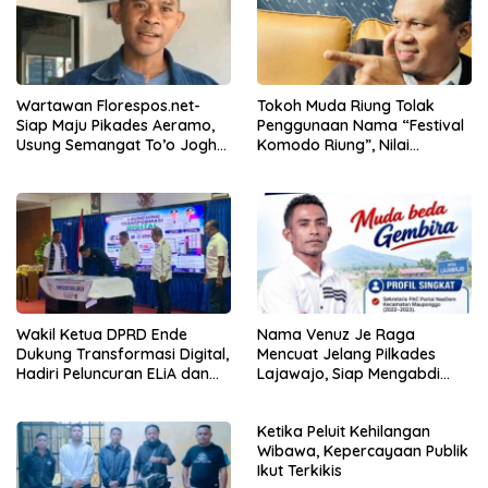
Wartawan Florespos.net-
Tokoh Muda Riung Tolak
Siap Maju Pikades Aeramo,
Penggunaan Nama “Festival
Usung Semangat To’o Jogho
Komodo Riung”, Nilai
Waga Sama
Kaburkan Identitas Daerah
Wakil Ketua DPRD Ende
Nama Venuz Je Raga
Dukung Transformasi Digital,
Mencuat Jelang Pilkades
Hadiri Peluncuran ELiA dan
Lajawajo, Siap Mengabdi
Implementasi SRIKANDI
Jika Dipercaya
Ketika Peluit Kehilangan
Wibawa, Kepercayaan Publik
Ikut Terkikis