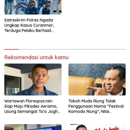
Satreskrim Polres Ngada
Ungkap Kasus Curanmor,
Terduga Pelaku Berhasil
Diamankan
Rekomendasi untuk kamu
Wartawan Florespos.net-
Tokoh Muda Riung Tolak
Siap Maju Pikades Aeramo,
Penggunaan Nama “Festival
Usung Semangat To’o Jogho
Komodo Riung”, Nilai
Waga Sama
Kaburkan Identitas Daerah