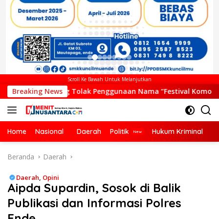
Scroll Ke Bawah Untuk Melanjutkan
lak Penggunaan Nama “Festival Komodo Riung”, Nilai Kaburkan
Breaking News
Home
Nasional
Daerah
Politik
Hukum Kriminal
Ek
Beranda
Daerah
Daerah
,
Opini
Aipda Supardin, Sosok di Balik
Publikasi dan Informasi Polres
Ende