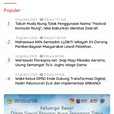
Populer
6 Agustus 2026
Dibaca 157 Kali
1
Tokoh Muda Riung Tolak Penggunaan Nama “Festival
Komodo Riung”, Nilai Kaburkan Identitas Daerah
4 Agustus 2026
Dibaca 140 Kali
2
Mahasiswa KKN Gentaskin LLDIKTI Wilayah XV Dorong
Pemberdayaan Masyarakat Lewat Pelatihan
Pengolahan Hasil Alam di Desa Sisir
9 Agustus 2026
Dibaca 68 Kali
3
Wartawan Florespos.net- Siap Maju Pikades Aeramo,
Usung Semangat To’o Jogho Waga Sama
5 Agustus 2026
Dibaca 56 Kali
4
Wakil Ketua DPRD Ende Dukung Transformasi Digital,
Hadiri Peluncuran ELiA dan Implementasi SRIKANDI